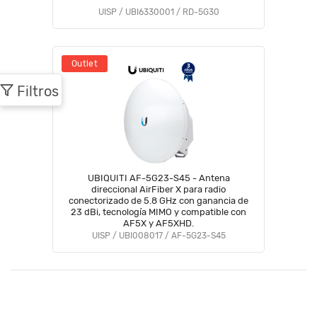
UISP / UBI6330001 / RD-5G30
Outlet
Filtros
UBIQUITI AF-5G23-S45 - Antena
direccional AirFiber X para radio
conectorizado de 5.8 GHz con ganancia de
23 dBi, tecnología MIMO y compatible con
AF5X y AF5XHD.
UISP / UBI008017 / AF-5G23-S45