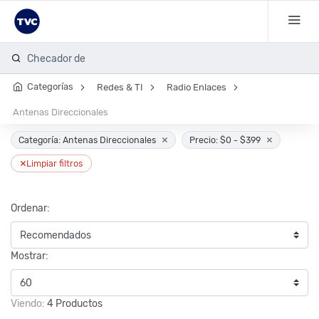
Checador de hu
Categorías
Redes & TI
Radio Enlaces
Antenas Direccionales
×
×
Categoría: Antenas Direccionales
Precio: $0 - $399
×
Limpiar filtros
Ordenar:
Mostrar:
Viendo:
4 Productos