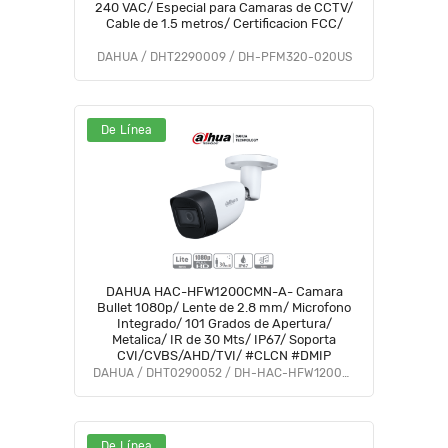
240 VAC/ Especial para Camaras de CCTV/
Cable de 1.5 metros/ Certificacion FCC/
DAHUA / DHT2290009 / DH-PFM320-020US
De Línea
DAHUA HAC-HFW1200CMN-A- Camara
Bullet 1080p/ Lente de 2.8 mm/ Microfono
Integrado/ 101 Grados de Apertura/
Metalica/ IR de 30 Mts/ IP67/ Soporta
CVI/CVBS/AHD/TVI/ #CLCN #DMIP
DAHUA / DHT0290052 / DH-HAC-HFW1200CMN-A-0280B-S5
De Línea