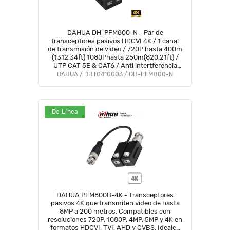
DAHUA DH-PFM800-N - Par de
transceptores pasivos HDCVI 4K / 1 canal
de transmisión de video / 720P hasta 400m
(1312.34ft) 1080Phasta 250m(820.21ft) /
UTP CAT 5E & CAT6 / Anti intertferencia
hasta 60db / Compatible con formatos
DAHUA / DHT0410003 / DH-PFM800-N
HDCVI, AHD, TVI y CVBS
De Línea
DAHUA PFM800B-4K - Transceptores
pasivos 4K que transmiten video de hasta
8MP a 200 metros. Compatibles con
resoluciones 720P, 1080P, 4MP, 5MP y 4K en
formatos HDCVI, TVI, AHD y CVBS. Ideales