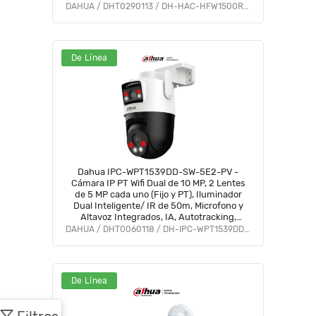
Integrado/ IP67/ Soporta:
DAHUA / DHT0290113 / DH-HAC-HFW1500RLN-IL-A-S3-DIP
CVI/CVBS/AHD/TVI/ #AFULL #FD #PCQ2
De Línea
Dahua IPC-WPT1539DD-SW-5E2-PV -
Cámara IP PT Wifi Dual de 10 MP, 2 Lentes
de 5 MP cada uno (Fijo y PT), Iluminador
Dual Inteligente/ IR de 50m, Microfono y
Altavoz Integrados, IA, Autotracking,
Disuación activa, Ranura MicroSD, IP66
DAHUA / DHT0060118 / DH-IPC-WPT1539DD-SW-5E2-PV
#LoNuevo #DDPT #DHWifi
De Línea