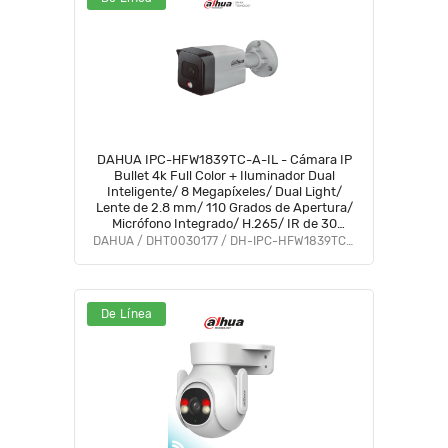
DAHUA IPC-HFW1839TC-A-IL - Cámara IP
Bullet 4k Full Color + Iluminador Dual
Inteligente/ 8 Megapíxeles/ Dual Light/
Lente de 2.8 mm/ 110 Grados de Apertura/
Micrófono Integrado/ H.265/ IR de 30
Metros/ IP67/ PoE/ DWDR/
DAHUA / DHT0030177 / DH-IPC-HFW1839TC-A-IL
De Línea