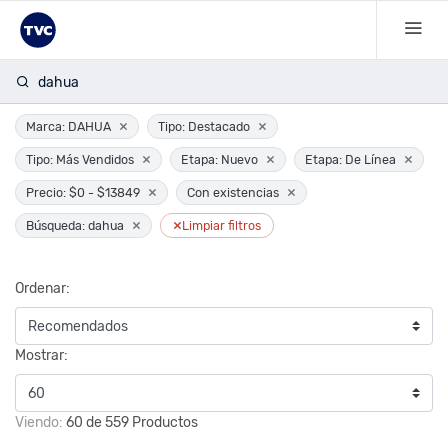
dahua
×
×
Marca: DAHUA
Tipo: Destacado
×
×
×
Tipo: Más Vendidos
Etapa: Nuevo
Etapa: De Línea
×
×
Precio: $0 - $13849
Con existencias
×
×
Búsqueda: dahua
Limpiar filtros
Ordenar:
Mostrar:
Viendo:
60 de 559 Productos