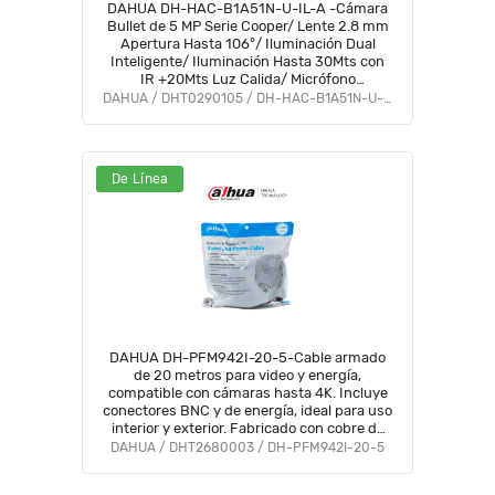
DAHUA DH-HAC-B1A51N-U-IL-A -Cámara
Bullet de 5 MP Serie Cooper/ Lente 2.8 mm
Apertura Hasta 106°/ Iluminación Dual
Inteligente/ Iluminación Hasta 30Mts con
IR +20Mts Luz Calida/ Micrófono
Incorporado/ Plástico/ Para
DAHUA / DHT0290105 / DH-HAC-B1A51N-U-IL-A
ExteriorIP67#LoNuevo #OD #CD #OIM
#BFCO
De Línea
DAHUA DH-PFM942I-20-5-Cable armado
de 20 metros para video y energía,
compatible con cámaras hasta 4K. Incluye
conectores BNC y de energía, ideal para uso
interior y exterior. Fabricado con cobre de
alta pureza, soporta AHD, CVI, TVI, y CVBS.
DAHUA / DHT2680003 / DH-PFM942I-20-5