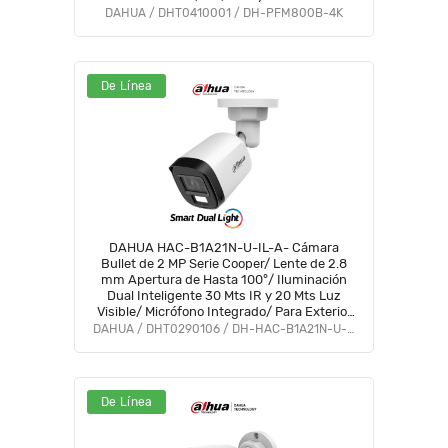
para vigilancia en alta resolución y largas
DAHUA / DHT0410001 / DH-PFM800B-4K
distancias.
De Línea
DAHUA HAC-B1A21N-U-IL-A- Cámara
Bullet de 2 MP Serie Cooper/ Lente de 2.8
mm Apertura de Hasta 100°/ Iluminación
Dual Inteligente 30 Mts IR y 20 Mts Luz
Visible/ Micrófono Integrado/ Para Exterior
IP67#LoNuevo #OD #CD #OIM
DAHUA / DHT0290106 / DH-HAC-B1A21N-U-IL-A
De Línea