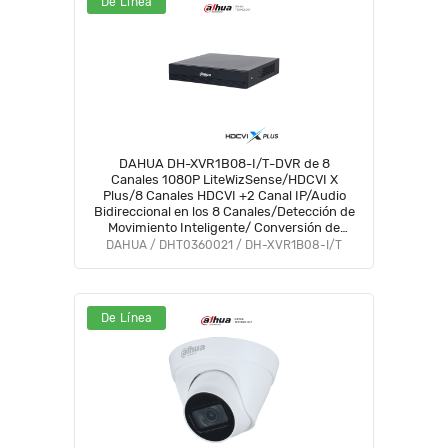
De Línea
DAHUA DH-XVR1B08-I/T-DVR de 8
Canales 1080P LiteWizSense/HDCVI X
Plus/8 Canales HDCVI +2 Canal IP/Audio
Bidireccional en los 8 Canales/Detección de
Movimiento Inteligente/ Conversión de
Hasta 10 Canales IP/ Decodificación de
DAHUA / DHT0360021 / DH-XVR1B08-I/T
Video Hasta 1080P Lite#CD #COD
De Línea