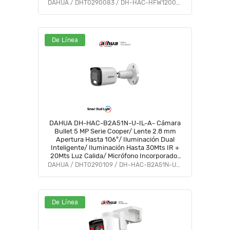
Integrado/IP67/Soporta:CVI/CVBS/AHD/TVI/#VolDH
DAHUA / DHT0290083 / DH-HAC-HFW1200CLN-IL-A
#BF5 #PCQ2
De Línea
DAHUA DH-HAC-B2A51N-U-IL-A- Cámara
Bullet 5 MP Serie Cooper/ Lente 2.8 mm
Apertura Hasta 106°/ Iluminación Dual
Inteligente/ Iluminación Hasta 30Mts IR +
20Mts Luz Calida/ Micrófono Incorporado/
Metal/ Para Exterior IP67 #OD #CD #COD
DAHUA / DHT0290109 / DH-HAC-B2A51N-U-IL-A
#OIM #BFCO
De Línea