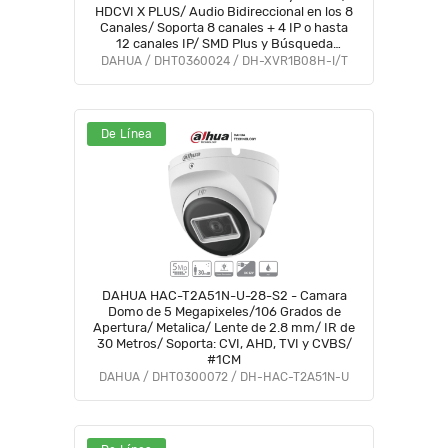
HDCVI X PLUS/ Audio Bidireccional en los 8
Canales/ Soporta 8 canales + 4 IP o hasta
12 canales IP/ SMD Plus y Búsqueda
inteligente de Humanos y Vehículos/
DAHUA / DHT0360024 / DH-XVR1B08H-I/T
#DVNU #VDV
De Línea
DAHUA HAC-T2A51N-U-28-S2 - Camara
Domo de 5 Megapixeles/106 Grados de
Apertura/ Metalica/ Lente de 2.8 mm/ IR de
30 Metros/ Soporta: CVI, AHD, TVI y CVBS/
#1CM
DAHUA / DHT0300072 / DH-HAC-T2A51N-U