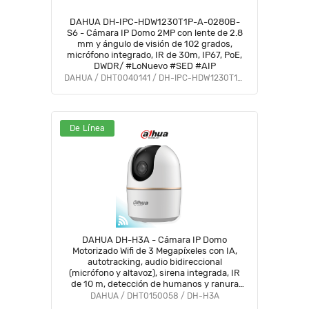
DAHUA DH-IPC-HDW1230T1P-A-0280B-
S6 - Cámara IP Domo 2MP con lente de 2.8
mm y ángulo de visión de 102 grados,
micrófono integrado, IR de 30m, IP67, PoE,
DWDR/ #LoNuevo #SED #AIP
DAHUA / DHT0040141 / DH-IPC-HDW1230T1P-A-0280B-S6
De Línea
DAHUA DH-H3A - Cámara IP Domo
Motorizado Wifi de 3 Megapíxeles con IA,
autotracking, audio bidireccional
(micrófono y altavoz), sirena integrada, IR
de 10 m, detección de humanos y ranura
MicroSD #WiFiDahua #ANIVDICW
DAHUA / DHT0150058 / DH-H3A