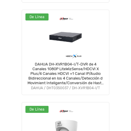
De Línea
DAHUA DH-XVR1B04-I/T-DVR de 4
Canales 1080P LiteWizSense/HDCVI X
Plus/4 Canales HDCVI +1 Canal IP/Audio
Bidireccional en los 4 Canales/Detección d
Movimient Inteligente/Conversión de Hasta
5 Canals IP/Decodificación de Video Hasta
DAHUA / DHT0350037 / DH-XVR1B04-I/T
1080PLite#COD #OIM #BFCO
De Línea