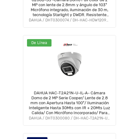
MP con lente de 2.8mm y ángulo de 103°
Micrófono integrado, iluminación de 30 m,
tecnología Starlight y DWDR. Resistente
con IP67, visión clara en baja luz #M1
DAHUA / DHT0300074 / DH-HAC-HDW1209TLQN-A-LED-S3
De Línea
DAHUA HAC-T2A21N-U-IL-A- Cámara
Domo de 2 MP Serie Cooper/ Lente de 2.8
mm con Apertura Hasta 100°/ Iluminación
Inteligente Hasta 30Mts con IR + 20Mts Luz
Calida/ Con Micrófono Incorporado/ Para
Exterior IP67/ Metal #OD #CD #ACOO
DAHUA / DHT0300080 / DH-HAC-T2A21N-U-IL-A