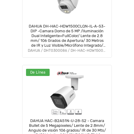
DAHUA DH-HAC-HDW1500CLQN-IL-A-S3-
DIP -Camara Domo de 5 MP /Iluminación
Dual Inteligente+FullColor/ Lente de 2.8
mm/ 106 Grados de Apertura/ 30 Metros
de IR y Luz Visible/Micrófono Integrado/
IP67/ Soporta:
DAHUA / DHT0300086 / DH-HAC-HDW1500CLQN-IL-A-S3-DIP
CVI/CVBS/AHD/TVI/#LoNuevo #HI #HO
#HDN #AFULL #FD
De Línea
DAHUA HAC-B2A51N-U-28-S2 - Camara
Bullet de 5 Megapixeles/ Lente de 2.8mm/
Angulo de visión 106 grados/ IR de 30 Mts/