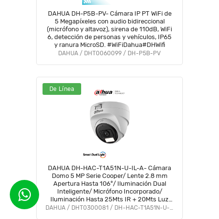
DAHUA DH-P5B-PV- Cámara IP PT WiFi de
5 Megapíxeles con audio bidireccional
(micrófono y altavoz), sirena de 110dB, WiFi
6, detección de personas y vehículos, IP65
y ranura MicroSD. #WiFiDahua#DHWifi
DAHUA / DHT0060099 / DH-P5B-PV
De Línea
DAHUA DH-HAC-T1A51N-U-IL-A- Cámara
Domo 5 MP Serie Cooper/ Lente 2.8 mm
Apertura Hasta 106°/ Iluminación Dual
Inteligente/ Micrófono Incorporado/
Iluminación Hasta 25Mts IR + 20Mts Luz
Calida/ Plástico/ Ideal para Interior/
DAHUA / DHT0300081 / DH-HAC-T1A51N-U-IL-A
#LoNuevo #OD #CD #BFCO