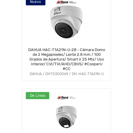
Nuevo
DAHUA HAC-T1A21N-U-28 - Cámara Domo
de 2 Megapixeles/ Lente 2.8 mm / 100
Grados de Apertura/ Smart ir 25 Mts/ Uso
Interior/ CVI/TVI/AHD/CBVS/ #CooperU
#CC
DAHUA / DHT0300069 / DH-HAC-T1A21N-U
De Línea