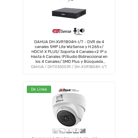
DAHUA DH-XVR1B04H-I/T - DVR de 4
canales 5MP Lite WizSense y H.265+/
HDCVI X PLUS/ Soporta 4 Canales+2 IP o
Hasta 6 Canales IP/Audio Bidireccional en
los 4 Canales/ SMD Plus y Búsqueda
Inteligente de Humanos y Vehículos/
DAHUA / DHT0350039 / DH-XVR1B04H-I/T
Compatible con Dolink Care #DVNU
De Línea