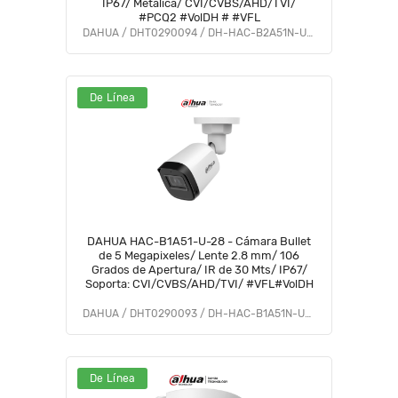
IP67/ Metalica/ CVI/CVBS/AHD/TVI/
#PCQ2 #VolDH # #VFL
DAHUA / DHT0290094 / DH-HAC-B2A51N-U-0280B-S2
De Línea
DAHUA HAC-B1A51-U-28 - Cámara Bullet
de 5 Megapixeles/ Lente 2.8 mm/ 106
Grados de Apertura/ IR de 30 Mts/ IP67/
Soporta: CVI/CVBS/AHD/TVI/ #VFL#VolDH
DAHUA / DHT0290093 / DH-HAC-B1A51N-U-0280B
De Línea