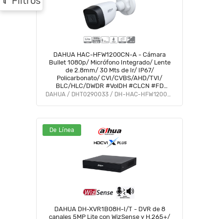
Filtros
DAHUA HAC-HFW1200CN-A - Cámara
Bullet 1080p/ Micrófono Integrado/ Lente
de 2.8mm/ 30 Mts de Ir/ IP67/
Policarbonato/ CVI/CVBS/AHD/TVI/
BLC/HLC/DWDR #VolDH #CLCN #FD
#DMIP
DAHUA / DHT0290033 / DH-HAC-HFW1200CN-A-0280B-S5
De Línea
DAHUA DH-XVR1B08H-I/T - DVR de 8
canales 5MP Lite con WizSense y H.265+/