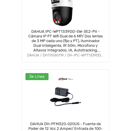
DAHUA IPC-WPT1339DD-SW-3E2-PV -
Cámara IP PT Wifi Dual de 6 MP/ Dos lentes
de 3 MP cada uno (fijo y PT), Iluminador
Dual Inteligente, IR 50m, Microfono y
Altavoz Integrados, IA, Autotracking,
Disuasión activa, Ranura MicroSD,
DAHUA / DHT0060119 / DH-IPC-WPT1339DD-SW-3E2-PV
IP66#LoNuevo #DDPT #DHWifi #MCI1
De Línea
DAHUA DH-PFM320-020US - Fuente de
Poder de 12 Vcc 2 Amper/ Entrada de 100-