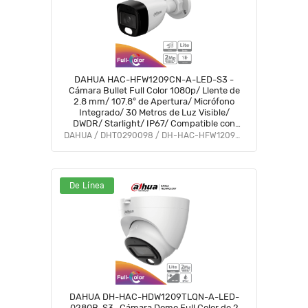
DAHUA HAC-HFW1209CN-A-LED-S3 -
Cámara Bullet Full Color 1080p/ Llente de
2.8 mm/ 107.8° de Apertura/ Micrófono
Integrado/ 30 Metros de Luz Visible/
DWDR/ Starlight/ IP67/ Compatible con
CVI/AHD/CVBS/ #LoNuevo #M1 #AFULL
DAHUA / DHT0290098 / DH-HAC-HFW1209CN-A-LED-S3
#FD
De Línea
DAHUA DH-HAC-HDW1209TLQN-A-LED-
0280B-S3 -Cámara Domo Full Color de 2