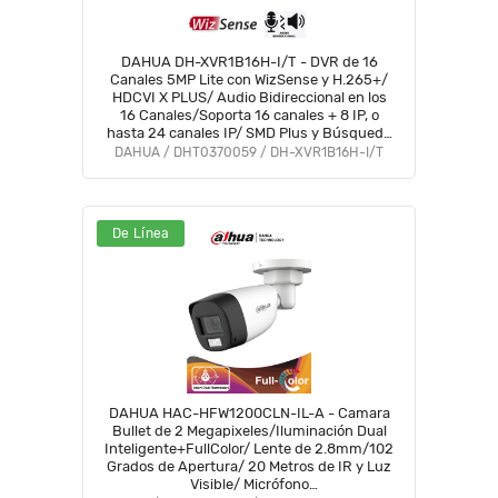
DAHUA DH-XVR1B16H-I/T - DVR de 16
Canales 5MP Lite con WizSense y H.265+/
HDCVI X PLUS/ Audio Bidireccional en los
16 Canales/Soporta 16 canales + 8 IP, o
hasta 24 canales IP/ SMD Plus y Búsqueda
Int. de Humanos y Vehículos/Compatible
DAHUA / DHT0370059 / DH-XVR1B16H-I/T
con Dolink Care#DVNU
De Línea
DAHUA HAC-HFW1200CLN-IL-A - Camara
Bullet de 2 Megapixeles/Iluminación Dual
Inteligente+FullColor/ Lente de 2.8mm/102
Grados de Apertura/ 20 Metros de IR y Luz
Visible/ Micrófono