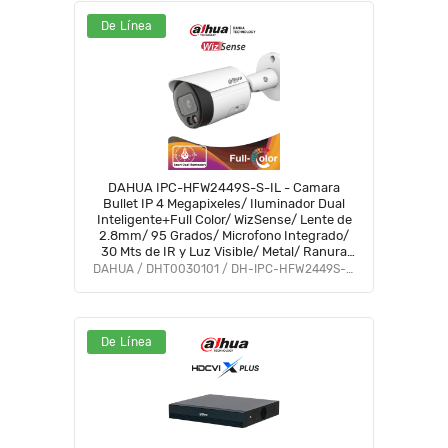
De Línea
DAHUA IPC-HFW2449S-S-IL - Camara
Bullet IP 4 Megapixeles/ Iluminador Dual
Inteligente+Full Color/ WizSense/ Lente de
2.8mm/ 95 Grados/ Microfono Integrado/
30 Mts de IR y Luz Visible/ Metal/ Ranura
MicroSD/ WDR 120dB/ SMD Plus/ PoE
DAHUA / DHT0030101 / DH-IPC-HFW2449S-S-IL
#FULLC #IMD
De Línea