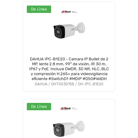
De Línea
DAHUA IPC-B1E20 - Camara IP Bullet de 2
MP, lente 2.8 mm, 99° de visión, IR 30 m,
IP67 y PoE. Incluye DWDR, 3D NR, HLC, BLC
y compresión H.265+ para videovigilancia
eficiente #SwitchD1 #MDIP #D50#VolDH
DAHUA / DHT0030158 / DH-IPC-B1E20
De Línea