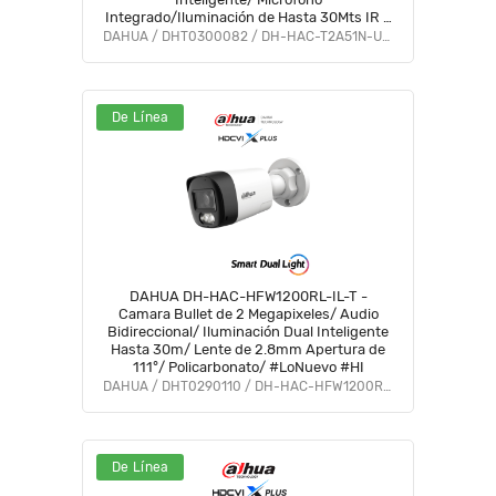
Integrado/Iluminación de Hasta 30Mts IR +
20Mts Luz Calida/Metal/IP67/Para
DAHUA / DHT0300082 / DH-HAC-T2A51N-U-IL-A
Exterior#LoNuevo #OD #COD #CD #OIM
#BFCO
De Línea
DAHUA DH-HAC-HFW1200RL-IL-T -
Camara Bullet de 2 Megapixeles/ Audio
Bidireccional/ Iluminación Dual Inteligente
Hasta 30m/ Lente de 2.8mm Apertura de
111°/ Policarbonato/ #LoNuevo #HI
DAHUA / DHT0290110 / DH-HAC-HFW1200RLN-IL-T
De Línea