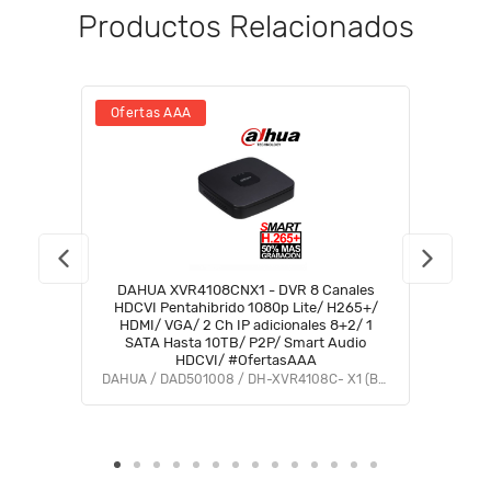
Productos Relacionados
Ofertas AAA
DAHUA XVR4108CNX1 - DVR 8 Canales
HDCVI Pentahibrido 1080p Lite/ H265+/
HDMI/ VGA/ 2 Ch IP adicionales 8+2/ 1
SATA Hasta 10TB/ P2P/ Smart Audio
HDCVI/ #OfertasAAA
DAHUA / DAD501008 / DH-XVR4108C- X1 (BLACK)