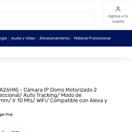
Ingresa a tu
cuenta
|
|
|
rgía
Audio y Video
Almacenamiento
Material Promocional
26HN) - Cámara IP Domo Motorizado 2
eccional/ Auto Tracking/ Modo de
mm/ Ir 10 Mts/ WiFi/ Compatible con Alexa y
er Pro)