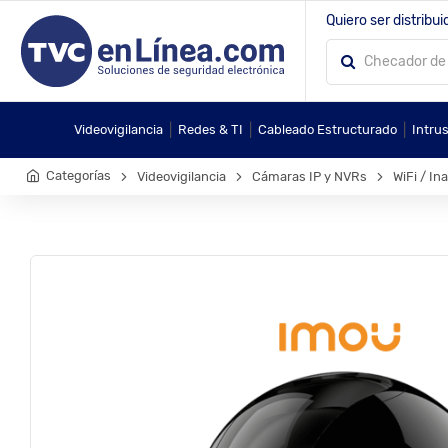
Quiero ser distribui
|
|
|
Videovigilancia
Redes & TI
Cableado Estructurado
Intru
Categorías
Videovigilancia
Cámaras IP y NVRs
WiFi / In