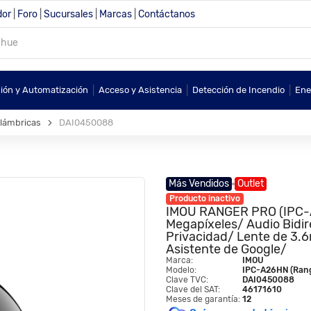
dor
|
Foro
|
Sucursales
|
Marcas
|
Contáctanos
|
|
|
sión y Automatización
Acceso y Asistencia
Detección de Incendio
Ene
alámbricas
DAI0450088
Más Vendidos
Outlet
Producto inactivo
IMOU RANGER PRO (IPC-A
Megapíxeles/ Audio Bidir
Privacidad/ Lente de 3.6
Asistente de Google/
Marca:
IMOU
Modelo:
IPC-A26HN (Rang
Clave TVC:
DAI0450088
Clave del SAT:
46171610
Meses de garantía:
12