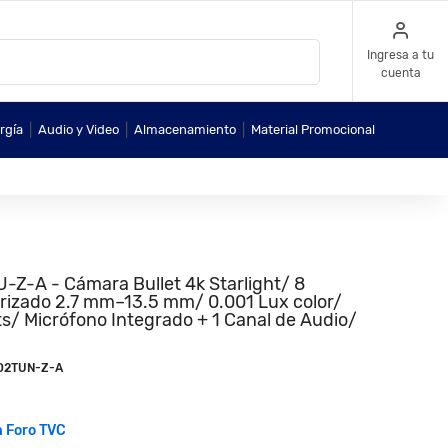
Ingresa a tu
cuenta
|
|
|
rgía
Audio y Video
Almacenamiento
Material Promocional
A - Cámara Bullet 4k Starlight/ 8
rizado 2.7 mm–13.5 mm/ 0.001 Lux color/
s/ Micrófono Integrado + 1 Canal de Audio/
02TUN-Z-A
n Foro TVC