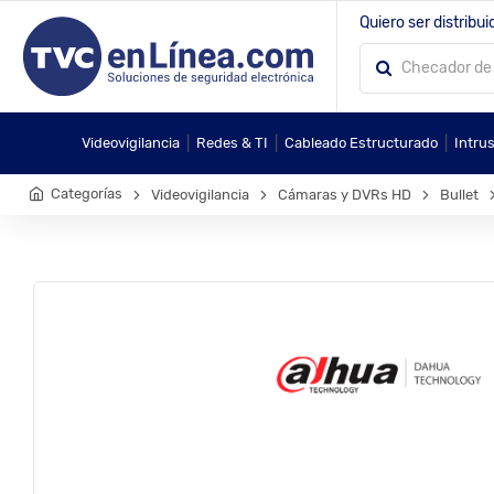
Quiero ser distribui
|
|
|
Videovigilancia
Redes & TI
Cableado Estructurado
Intru
Categorías
Videovigilancia
Cámaras y DVRs HD
Bullet