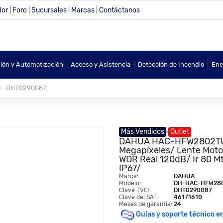
dor
|
Foro
|
Sucursales
|
Marcas
|
Contáctanos
|
|
|
sión y Automatización
Acceso y Asistencia
Detección de Incendio
Ene
DHT0290087
Más Vendidos
Outlet
DAHUA HAC-HFW2802TU-Z-
Megapíxeles/ Lente Moto
WDR Real 120dB/ Ir 80 Mt
IP67/
Marca:
DAHUA
Modelo:
DH-HAC-HFW28
Clave TVC:
DHT0290087
Clave del SAT:
46171610
Meses de garantía:
24
Guías y soporte técnico e