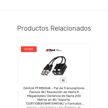
Productos Relacionados
Outlet
DAHUA PFM8004K - Par de Transceptores
Pasivos 4k/ Resolución de Hasta 8
Megapíxeles/ Distancia de Hasta 200
Metros en 4K/ Soporta:
720P/1080P/4MP/5MP/4K/ y Formatos:
HDCVI/TVI/AHD/CVBS/
DAHUA / DAC445001 / DH-PFM800-4K