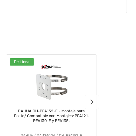
De Línea
D
DAHUA DH-PFA152-E - Montaje para
Poste/ Compatible con Montajes: PFA121,
PFA130-E y PFA135,
s
DAHUA / DAI124006 / DH-PFA152-E