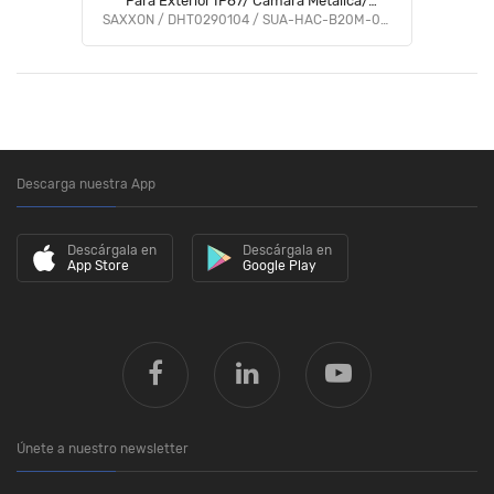
Para Exterior IP67/ Cámara Metálica/
Funcionamiento en Modos CVI & AHD & TVI
SAXXON / DHT0290104 / SUA-HAC-B20M-0280B
#SAXI #VolSX
Descarga nuestra App
Descárgala en
Descárgala en
App Store
Google Play
Únete a nuestro newsletter