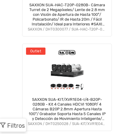
SAXXON SUA-HAC-T20P-0280B- Cámara
Turret de 2 Megapíxeles/ Lente de 2.8 mm
con Visión de Apertura de Hasta 100°/
Policarbonato/ IR de Hasta 20m / Fácil
Instalación/ Ideal para Interiores #SAXI
#VolSX
SAXXON / DHT0300077 / SUA-HAC-T20P-0280B
Outlet
SAXXON SUA-KIT/XVR1E04-I/4-B20P-
0280B - Kit 4 Canales HDCVI 1080P/ 4
Cámaras B20P 2.8mm Apertura Hasta
100°/ Grabador Soporta Hasta 5 Canales IP
y Detección de Movimiento Inteligente/
Policarbonato/ #LoNuevo #SAXI #GSA
SAXXON / DHT0250028 / SUA-KIT/XVR1E04-I/4-B20P-0280B
Filtros
#GSS #VolSX