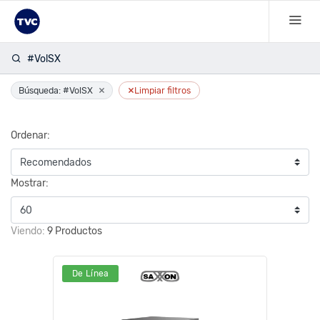
#VolSX
×
×
Búsqueda: #VolSX
Limpiar filtros
Ordenar:
Mostrar:
Viendo:
9 Productos
De Línea