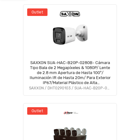
Outlet
SAXXON SUA-HAC-B20P-0280B- Cámara
Tipo Bala de 2 Megapíxeles & 1080P/ Lente
de 2.8 mm Apertura de Hasta 100°/
Iluminación IR de Hasta 20m/ Para Exterior
IP67/Material Plástico de Alta
Duración/Funcionamiento en Modos CVI &
SAXXON / DHT0290103 / SUA-HAC-B20P-0280B
AHD & TVI #SAXI #VolSX
Outlet