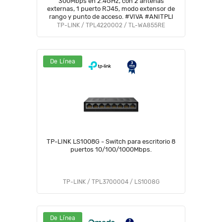
300Mbps en 2.4GHz, con 2 antenas
externas, 1 puerto RJ45, modo extensor de
rango y punto de acceso. #VIVA #ANITPLI
TP-LINK / TPL4220002 / TL-WA855RE
De Línea
TP-LINK LS1008G - Switch para escritorio 8
puertos 10/100/1000Mbps.
TP-LINK / TPL3700004 / LS1008G
De Línea