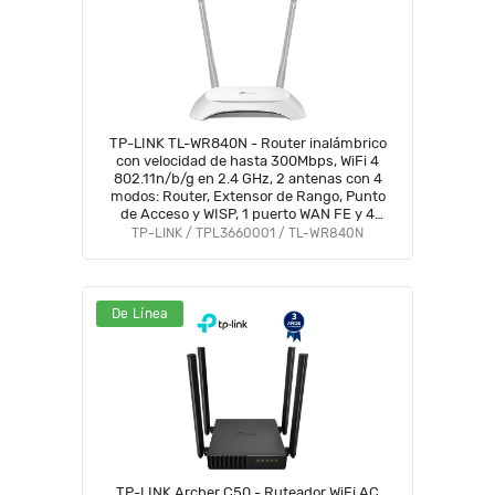
TP-LINK TL-WR840N - Router inalámbrico
con velocidad de hasta 300Mbps, WiFi 4
802.11n/b/g en 2.4 GHz, 2 antenas con 4
modos: Router, Extensor de Rango, Punto
de Acceso y WISP, 1 puerto WAN FE y 4
puertos LAN FE. #NovTP1
TP-LINK / TPL3660001 / TL-WR840N
De Línea
TP-LINK Archer C50 - Ruteador WiFi AC