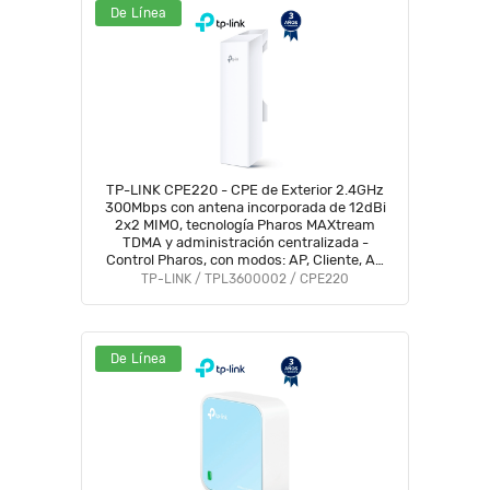
De Línea
TP-LINK CPE220 - CPE de Exterior 2.4GHz
300Mbps con antena incorporada de 12dBi
2x2 MIMO, tecnología Pharos MAXtream
TDMA y administración centralizada -
Control Pharos, con modos: AP, Cliente, AP
Router, AP Cliente Router (WISP).
TP-LINK / TPL3600002 / CPE220
De Línea