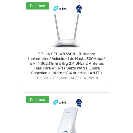
De Línea
TP-LINK TL-WR850N - Ruteador
Inalambrico/ Velocidad de Hasta 300Mbps/
WiFi 4 802.11n & b & g 2.4 GHz/ 2 Antenas
Fijas Para WiFi/ 1 Puerto WAN FE para
Conexion a Internet/, 4 puertos LAN FE/
Ideal para Servicios WISP & Casa &
TP-LINK / TPL3660004 / TL-WR850N
Pequeños Negocios #HOTDEAL5
De Línea