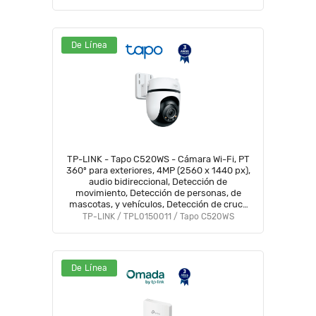
De Línea
TP-LINK - Tapo C520WS - Cámara Wi-Fi, PT
360º para exteriores, 4MP (2560 x 1440 px),
audio bidireccional, Detección de
movimiento, Detección de personas, de
mascotas, y vehículos, Detección de cruce
de línea, Compatible con Alexa y Google
TP-LINK / TPL0150011 / Tapo C520WS
#1XT2
De Línea