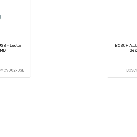
B - Lector
BOSCH A_D
 MD
EDMCV002-USB
BOSCH