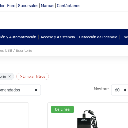
dor
|
Foro
|
Sucursales
|
Marcas
|
Contáctanos
|
|
|
sión y Automatización
Acceso y Asistencia
Detección de Incendio
Ene
es USB / Escritorio
×
×
orio
Limpiar filtros
Mostrar:
De Línea