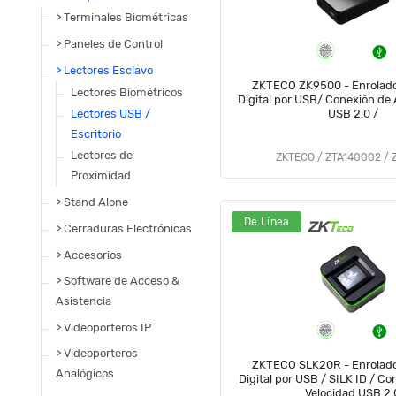
> Terminales Biométricas
> Paneles de Control
> Lectores Esclavo
ZKTECO ZK9500 - Enrolado
Lectores Biométricos
Digital por USB/ Conexión de 
Lectores USB /
USB 2.0 /
Escritorio
Lectores de
ZKTECO / ZTA140002 / 
Proximidad
> Stand Alone
De Línea
> Cerraduras Electrónicas
> Accesorios
> Software de Acceso &
Asistencia
> Videoporteros IP
> Videoporteros
ZKTECO SLK20R - Enrolado
Analógicos
Digital por USB / SILK ID / Co
Velocidad USB 2.