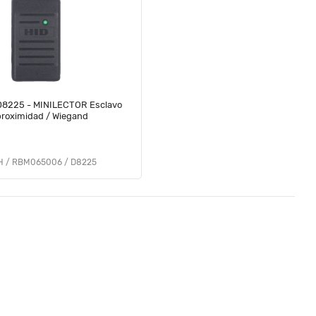
8225 - MINILECTOR Esclavo
de proximidad / Wiegand
 / RBM065006 / D8225