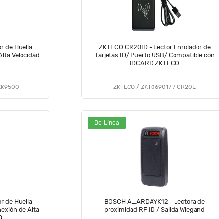
r de Huella
ZKTECO CR20ID - Lector Enrolador de
Alta Velocidad
Tarjetas ID/ Puerto USB/ Compatible con
IDCARD ZKTECO
ZK9500
ZKTECO / ZKT069017 / CR20E
De Línea
r de Huella
BOSCH A_ARDAYK12 - Lectora de
nexión de Alta
proximidad RF ID / Salida Wiegand
0