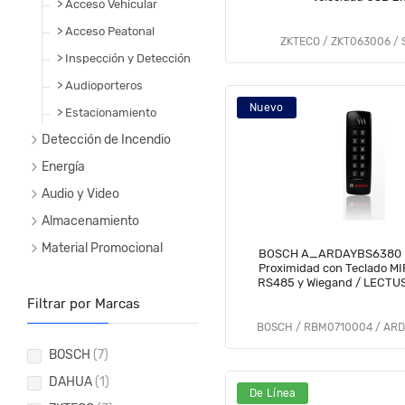
> Acceso Vehicular
> Acceso Peatonal
ZKTECO / ZKT063006 /
> Inspección y Detección
> Audioporteros
Nuevo
> Estacionamiento
Detección de Incendio
Energía
Audio y Video
Almacenamiento
Material Promocional
BOSCH A_ARDAYBS6380 - 
Proximidad con Teclado MI
RS485 y Wiegand / LECTU
Filtrar por Marcas
BOSCH / RBM0710004 / AR
BOSCH
(7)
DAHUA
(1)
De Línea