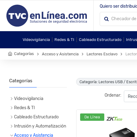
Quiero ser distribui
|
|
|
Videovigilancia
Redes & TI
Cableado Estructurado
Intru
Categorías
Acceso y Asistencia
Lectores Esclavo
Lector
Categorías
Categoría: Lectores USB / Escrit
Ordenar:
Videovigilancia
Redes & TI
Cableado Estructurado
De Línea
Intrusión y Automatización
Acceso y Asistencia