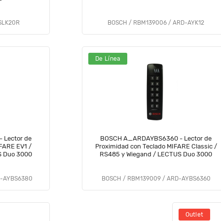
 SLK20R
BOSCH / RBM139006 / ARD-AYK12
De Línea
Lector de
BOSCH A_ARDAYBS6360 - Lector de
FARE EV1 /
Proximidad con Teclado MIFARE Classic /
S Duo 3000
RS485 y Wiegand / LECTUS Duo 3000
D-AYBS6380
BOSCH / RBM139009 / ARD-AYBS6360
Outlet