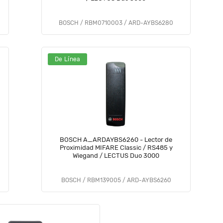
BOSCH / RBM0710003 / ARD-AYBS6280
De Línea
BOSCH A_ARDAYBS6260 - Lector de
Proximidad MIFARE Classic / RS485 y
Wiegand / LECTUS Duo 3000
BOSCH / RBM139005 / ARD-AYBS6260