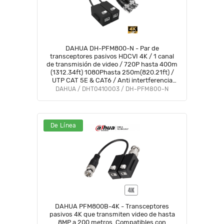
DAHUA DH-PFM800-N - Par de
transceptores pasivos HDCVI 4K / 1 canal
de transmisión de video / 720P hasta 400m
(1312.34ft) 1080Phasta 250m(820.21ft) /
UTP CAT 5E & CAT6 / Anti intertferencia
hasta 60db / Compatible con formatos
DAHUA / DHT0410003 / DH-PFM800-N
HDCVI, AHD, TVI y CVBS
De Línea
DAHUA PFM800B-4K - Transceptores
pasivos 4K que transmiten video de hasta
8MP a 200 metros. Compatibles con