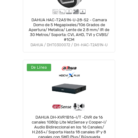
DAHUA HAC-T2A51N-U-28-S2 - Camara
Domo de 5 Megapixeles/106 Grados de
Apertura/ Metalica/ Lente de 2.8 mm/ IR de
30 Metros/ Soporta: CVI, AHD, TVI y CVBS/
#1CM
DAHUA / DHT0300072 / DH-HAC-T2A51N-U
De Línea
DAHUA DH-XVR1B16-I/T -DVR de 16
canales 1080p Lite WizSense y Cooper-I/
Audio Bidireccional en los 16 Canales/
H.265+/ Soporta Hasta 18 canales IP y 8
canales con SMD Plus/ Búsqueda