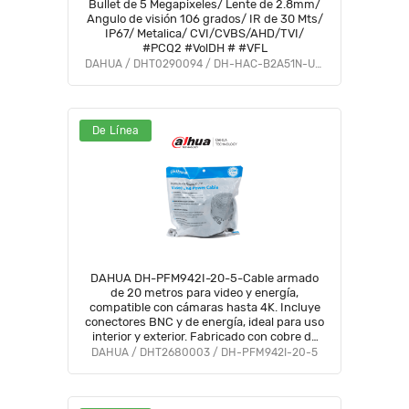
Bullet de 5 Megapixeles/ Lente de 2.8mm/
Angulo de visión 106 grados/ IR de 30 Mts/
IP67/ Metalica/ CVI/CVBS/AHD/TVI/
#PCQ2 #VolDH # #VFL
DAHUA / DHT0290094 / DH-HAC-B2A51N-U-0280B-S2
De Línea
DAHUA DH-PFM942I-20-5-Cable armado
de 20 metros para video y energía,
compatible con cámaras hasta 4K. Incluye
conectores BNC y de energía, ideal para uso
interior y exterior. Fabricado con cobre de
alta pureza, soporta AHD, CVI, TVI, y CVBS.
DAHUA / DHT2680003 / DH-PFM942I-20-5