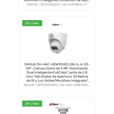
Movimient Inteligente/Conversión de Hasta
5 Canals IP/Decodificación de Video Hasta
DAHUA / DHT0350037 / DH-XVR1B04-I/T
1080PLite#COD #OIM #BFCO
De Línea
DAHUA DH-HAC-HDW1500CLQN-IL-A-S3-
DIP -Camara Domo de 5 MP /Iluminación
Dual Inteligente+FullColor/ Lente de 2.8
mm/ 106 Grados de Apertura/ 30 Metros
de IR y Luz Visible/Micrófono Integrado/
IP67/ Soporta:
DAHUA / DHT0300086 / DH-HAC-HDW1500CLQN-IL-A-S3-DIP
CVI/CVBS/AHD/TVI/#LoNuevo #HI #HO
#HDN #AFULL #FD
De Línea