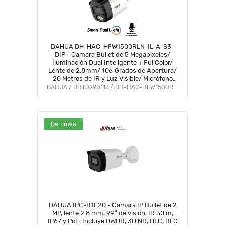
DAHUA DH-HAC-HFW1500RLN-IL-A-S3-
DIP - Camara Bullet de 5 Megapixeles/
Iluminación Dual Inteligente + FullColor/
Lente de 2.8mm/ 106 Grados de Apertura/
20 Metros de IR y Luz Visible/ Micrófono
Integrado/ IP67/ Soporta:
DAHUA / DHT0290113 / DH-HAC-HFW1500RLN-IL-A-S3-DIP
CVI/CVBS/AHD/TVI/ #AFULL #FD #PCQ2
De Línea
DAHUA IPC-B1E20 - Camara IP Bullet de 2
MP, lente 2.8 mm, 99° de visión, IR 30 m,
IP67 y PoE. Incluye DWDR, 3D NR, HLC, BLC