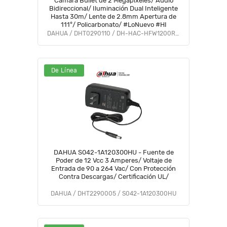
Camara Bullet de 2 Megapixeles/ Audio
Bidireccional/ Iluminación Dual Inteligente
Hasta 30m/ Lente de 2.8mm Apertura de
111°/ Policarbonato/ #LoNuevo #HI
DAHUA / DHT0290110 / DH-HAC-HFW1200RLN-IL-T
De Línea
DAHUA S042-1A120300HU - Fuente de
Poder de 12 Vcc 3 Amperes/ Voltaje de
Entrada de 90 a 264 Vac/ Con Protección
Contra Descargas/ Certificación UL/
DAHUA / DHT2290005 / S042-1A120300HU