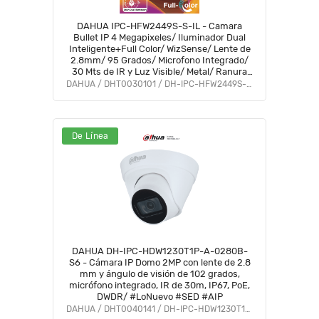
DAHUA IPC-HFW2449S-S-IL - Camara
Bullet IP 4 Megapixeles/ Iluminador Dual
Inteligente+Full Color/ WizSense/ Lente de
2.8mm/ 95 Grados/ Microfono Integrado/
30 Mts de IR y Luz Visible/ Metal/ Ranura
MicroSD/ WDR 120dB/ SMD Plus/ PoE
DAHUA / DHT0030101 / DH-IPC-HFW2449S-S-IL
#FULLC #IMD
De Línea
DAHUA DH-IPC-HDW1230T1P-A-0280B-
S6 - Cámara IP Domo 2MP con lente de 2.8
mm y ángulo de visión de 102 grados,
micrófono integrado, IR de 30m, IP67, PoE,
DWDR/ #LoNuevo #SED #AIP
DAHUA / DHT0040141 / DH-IPC-HDW1230T1P-A-0280B-S6