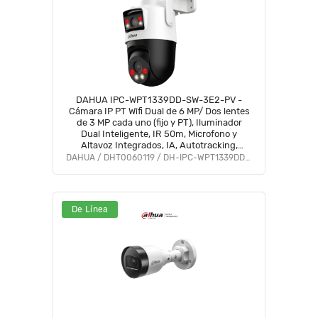
DAHUA IPC-WPT1339DD-SW-3E2-PV -
Cámara IP PT Wifi Dual de 6 MP/ Dos lentes
de 3 MP cada uno (fijo y PT), Iluminador
Dual Inteligente, IR 50m, Microfono y
Altavoz Integrados, IA, Autotracking,
Disuasión activa, Ranura MicroSD,
DAHUA / DHT0060119 / DH-IPC-WPT1339DD-SW-3E2-PV
IP66#LoNuevo #DDPT #DHWifi #MCI1
De Línea