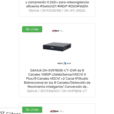
y compresión H.265+ para videovigilancia
eficiente #SwitchD1 #MDIP #D50#VolDH
DAHUA / DHT0030158 / DH-IPC-B1E20
De Línea
DAHUA DH-XVR1B08-I/T-DVR de 8
Canales 1080P LiteWizSense/HDCVI X
Plus/8 Canales HDCVI +2 Canal IP/Audio
Bidireccional en los 8 Canales/Detección de
Movimiento Inteligente/ Conversión de
Hasta 10 Canales IP/ Decodificación de
DAHUA / DHT0360021 / DH-XVR1B08-I/T
Video Hasta 1080P Lite#CD #COD
De Línea