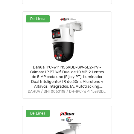
De Línea
Dahua IPC-WPT1539DD-SW-5E2-PV -
Cámara IP PT Wifi Dual de 10 MP, 2 Lentes
de 5 MP cada uno (Fijo y PT), Iluminador
Dual Inteligente/ IR de 50m, Microfono y
Altavoz Integrados, IA, Autotracking,
Disuación activa, Ranura MicroSD, IP66
DAHUA / DHT0060118 / DH-IPC-WPT1539DD-SW-5E2-PV
#LoNuevo #DDPT #DHWifi
De Línea