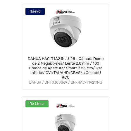
Nuevo
DAHUA HAC-T1A21N-U-28 - Cámara Domo
de 2 Megapixeles/ Lente 2.8 mm / 100
Grados de Apertura/ Smart ir 25 Mts/ Uso
Interior/ CVI/TVI/AHD/CBVS/ #CooperU
#CC
DAHUA / DHT0300069 / DH-HAC-T1A21N-U
De Línea