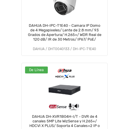
DAHUA DH-IPC-T1E40 - Camara IP Domo
de 4 Megapixeles/ Lente de 2.8 mm/ 93
Grados de Apertura/ H.265+/ WDR Real de
120 dB/ IR de 30 Metros/ IP67/ PoE/
DAHUA / DHT0040133 / DH-IPC-T1E40
De Línea
DAHUA DH-XVR1B04H-I/T - DVR de 4
canales 5MP Lite WizSense y H.265+/
HDCVI X PLUS/ Soporta 4 Canales+2 IP o