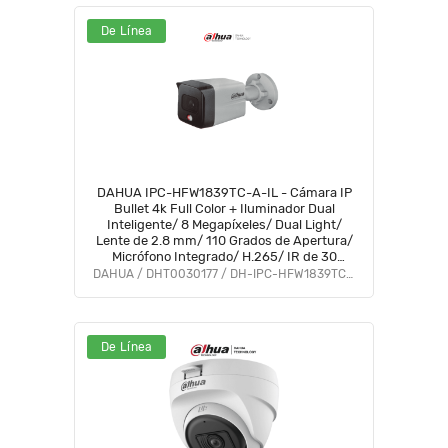
De Línea
DAHUA IPC-HFW1839TC-A-IL - Cámara IP
Bullet 4k Full Color + Iluminador Dual
Inteligente/ 8 Megapíxeles/ Dual Light/
Lente de 2.8 mm/ 110 Grados de Apertura/
Micrófono Integrado/ H.265/ IR de 30
Metros/ IP67/ PoE/ DWDR/
DAHUA / DHT0030177 / DH-IPC-HFW1839TC-A-IL
De Línea