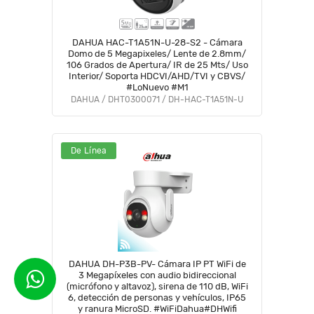
DAHUA HAC-T1A51N-U-28-S2 - Cámara
Domo de 5 Megapixeles/ Lente de 2.8mm/
106 Grados de Apertura/ IR de 25 Mts/ Uso
Interior/ Soporta HDCVI/AHD/TVI y CBVS/
#LoNuevo #M1
DAHUA / DHT0300071 / DH-HAC-T1A51N-U
De Línea
DAHUA DH-P3B-PV- Cámara IP PT WiFi de
3 Megapíxeles con audio bidireccional
(micrófono y altavoz), sirena de 110 dB, WiFi
6, detección de personas y vehículos, IP65
y ranura MicroSD. #WiFiDahua#DHWifi