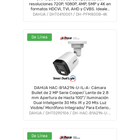
resoluciones 720P, 1080P, 4MP, 5MP y 4K en
formatos HDCVI, TVI, AHD y CVBS. Ideales
para vigilancia en alta resolución y largas
DAHUA / DHT0410001 / DH-PFM800B-4K
distancias.
De Línea
DAHUA HAC-B1A21N-U-IL-A- Cámara
Bullet de 2 MP Serie Cooper/ Lente de 2.8
mm Apertura de Hasta 100°/ Iluminación
Dual Inteligente 30 Mts IR y 20 Mts Luz
Visible/ Micrófono Integrado/ Para Exterior
IP67#LoNuevo #OD #CD #OIM
DAHUA / DHT0290106 / DH-HAC-B1A21N-U-IL-A
De Línea