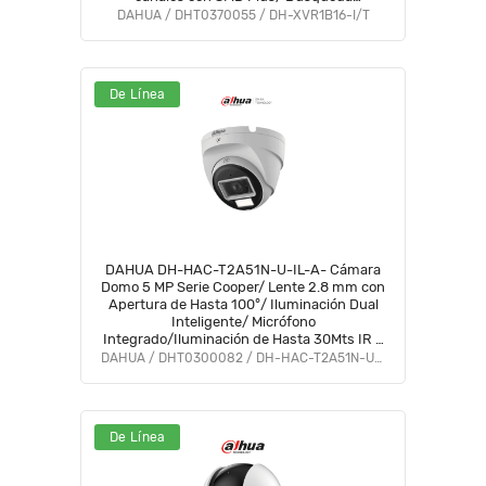
Inteligente Personas y Vehículos/
DAHUA / DHT0370055 / DH-XVR1B16-I/T
Compatible con Dolink Care #DVNU
De Línea
DAHUA DH-HAC-T2A51N-U-IL-A- Cámara
Domo 5 MP Serie Cooper/ Lente 2.8 mm con
Apertura de Hasta 100°/ Iluminación Dual
Inteligente/ Micrófono
Integrado/Iluminación de Hasta 30Mts IR +
20Mts Luz Calida/Metal/IP67/Para
DAHUA / DHT0300082 / DH-HAC-T2A51N-U-IL-A
Exterior#LoNuevo #OD #COD #CD #OIM
#BFCO
De Línea