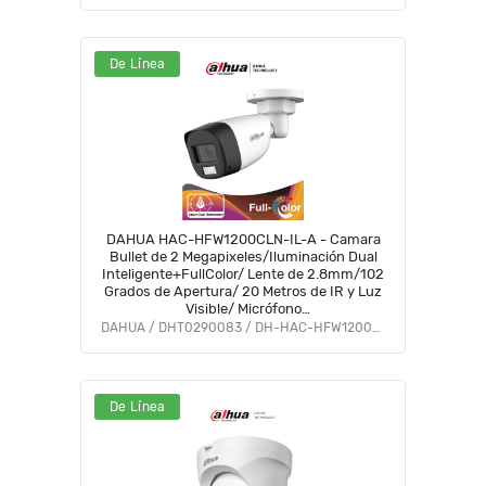
De Línea
DAHUA HAC-HFW1200CLN-IL-A - Camara
Bullet de 2 Megapixeles/Iluminación Dual
Inteligente+FullColor/ Lente de 2.8mm/102
Grados de Apertura/ 20 Metros de IR y Luz
Visible/ Micrófono
Integrado/IP67/Soporta:CVI/CVBS/AHD/TVI/#VolDH
DAHUA / DHT0290083 / DH-HAC-HFW1200CLN-IL-A
#BF5 #PCQ2
De Línea