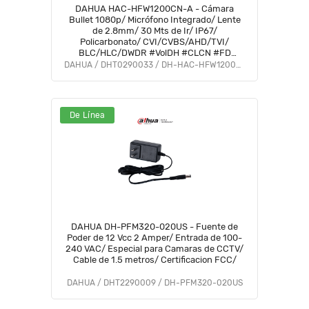
DAHUA HAC-HFW1200CN-A - Cámara
Bullet 1080p/ Micrófono Integrado/ Lente
de 2.8mm/ 30 Mts de Ir/ IP67/
Policarbonato/ CVI/CVBS/AHD/TVI/
BLC/HLC/DWDR #VolDH #CLCN #FD
#DMIP
DAHUA / DHT0290033 / DH-HAC-HFW1200CN-A-0280B-S5
De Línea
DAHUA DH-PFM320-020US - Fuente de
Poder de 12 Vcc 2 Amper/ Entrada de 100-
240 VAC/ Especial para Camaras de CCTV/
Cable de 1.5 metros/ Certificacion FCC/
DAHUA / DHT2290009 / DH-PFM320-020US