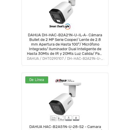
DAHUA DH-HAC-B2A21N-U-IL-A- Cámara
Bullet de 2 MP Serie Cooper/ Lente de 2.8
mm Apertura de Hasta 100°/ Micrófono
Integrado/ Iluminador Dual Inteligente de
Hasta 30Mts de IR y 20Mts Luz Calida/ Para
Exterior IP67/ Metálica/ #LoNuevo #OD
DAHUA / DHT0290107 / DH-HAC-B2A21N-U-IL-A
#CD #ACOO
De Línea
DAHUA HAC-B2A51N-U-28-S2 - Camara