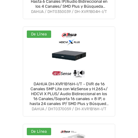
Hasta 6 Canales IP/Audio Bidireccional en
los 4 Canales/ SMD Plus y Búsqueda
Inteligente de Humanos y Vehículos/
DAHUA / DHT0350039 / DH-XVR1B04H-I/T
Compatible con Dolink Care #DVNU
De Línea
DAHUA DH-XVR1B16H-I/T - DVR de 16
Canales 5MP Lite con WizSense y H.265+/
HDCVI X PLUS/ Audio Bidireccional en los
16 Canales/Soporta 16 canales + 8 IP, o
hasta 24 canales IP/ SMD Plus y Búsqueda
Int. de Humanos y Vehículos/Compatible
DAHUA / DHT0370059 / DH-XVR1B16H-I/T
con Dolink Care#DVNU
De Línea