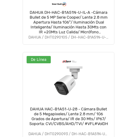
DAHUA DH-HAC-B1A51N-U-IL-A -Cámara
Bullet de 5 MP Serie Cooper/ Lente 2.8 mm
Apertura Hasta 106°/ Iluminación Dual
Inteligente/ Iluminación Hasta 30Mts con
IR +20Mts Luz Calida/ Micrófono
Incorporado/ Plástico/ Para
DAHUA / DHT0290105 / DH-HAC-B1A51N-U-IL-A
ExteriorIP67#LoNuevo #OD #CD #OIM
#BFCO
De Línea
DAHUA HAC-B1A51-U-28 - Cámara Bullet
de 5 Megapixeles/ Lente 2.8 mm/ 106
Grados de Apertura/ IR de 30 Mts/ IP67/
Soporta: CVI/CVBS/AHD/TVI/ #VFL#VolDH
DAHUA / DHT0290093 / DH-HAC-B1A51N-U-0280B