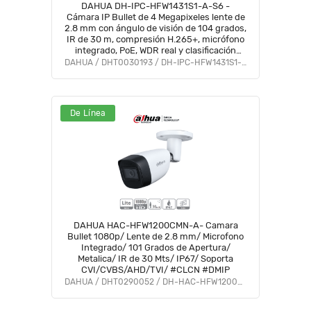
DAHUA DH-IPC-HFW1431S1-A-S6 -
Cámara IP Bullet de 4 Megapixeles lente de
2.8 mm con ángulo de visión de 104 grados,
IR de 30 m, compresión H.265+, micrófono
integrado, PoE, WDR real y clasificación
IP67, ideal para monitoreo exterior.
DAHUA / DHT0030193 / DH-IPC-HFW1431S1-A-S6
De Línea
DAHUA HAC-HFW1200CMN-A- Camara
Bullet 1080p/ Lente de 2.8 mm/ Microfono
Integrado/ 101 Grados de Apertura/
Metalica/ IR de 30 Mts/ IP67/ Soporta
CVI/CVBS/AHD/TVI/ #CLCN #DMIP
DAHUA / DHT0290052 / DH-HAC-HFW1200CMN-A-0280B-S5