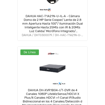
DAHUA HAC-T1A21N-U-IL-A - Cámara
Domo de 2 MP Serie Cooper/ Lente de 2.8
mm Apertura Hasta 100°/ Iluminación Dual
Inteligente Hasta 25Mts con IR & 20Mts
Luz Calida/ Micrófono Integrado/
Policarbonato/ #LoNuevo #OD #CD
DAHUA / DHT0300079 / DH-HAC-T1A21N-U-IL-A
De Línea
DAHUA DH-XVR1B04-I/T-DVR de 4
Canales 1080P LiteWizSense/HDCVI X
Plus/4 Canales HDCVI +1 Canal IP/Audio
Bidireccional en los 4 Canales/Detección d