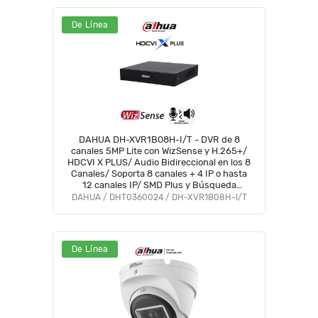
De Línea
DAHUA DH-XVR1B08H-I/T - DVR de 8
canales 5MP Lite con WizSense y H.265+/
HDCVI X PLUS/ Audio Bidireccional en los 8
Canales/ Soporta 8 canales + 4 IP o hasta
12 canales IP/ SMD Plus y Búsqueda
inteligente de Humanos y Vehículos/
DAHUA / DHT0360024 / DH-XVR1B08H-I/T
#DVNU #VDV
De Línea