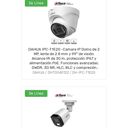
De Línea
DAHUA IPC-T1E20 -Camara IP Domo de 2
MP, lente de 2.8 mm y 99° de visión.
Alcance IR de 30 m, protección IP67 y
alimentación PoE. Funciones avanzadas:
DWDR, 3D NR, HLC, BLC y compresión
H.265+ Ideal para videovigilancia
DAHUA / DHT0040122 / DH-IPC-T1E20
confiable#SwitchD1#VolDH
De Línea