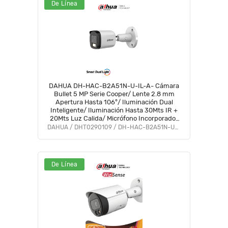
De Línea
DAHUA DH-HAC-B2A51N-U-IL-A- Cámara
Bullet 5 MP Serie Cooper/ Lente 2.8 mm
Apertura Hasta 106°/ Iluminación Dual
Inteligente/ Iluminación Hasta 30Mts IR +
20Mts Luz Calida/ Micrófono Incorporado/
Metal/ Para Exterior IP67 #OD #CD #COD
DAHUA / DHT0290109 / DH-HAC-B2A51N-U-IL-A
#OIM #BFCO
De Línea