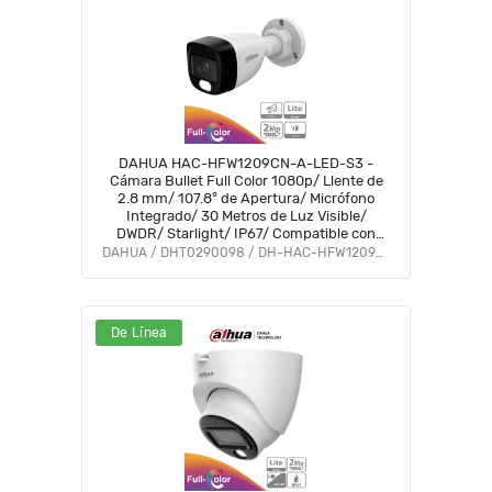
DAHUA HAC-HFW1209CN-A-LED-S3 -
Cámara Bullet Full Color 1080p/ Llente de
2.8 mm/ 107.8° de Apertura/ Micrófono
Integrado/ 30 Metros de Luz Visible/
DWDR/ Starlight/ IP67/ Compatible con
CVI/AHD/CVBS/ #LoNuevo #M1 #AFULL
DAHUA / DHT0290098 / DH-HAC-HFW1209CN-A-LED-S3
#FD
De Línea