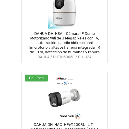
DAHUA DH-H3A - Cámara IP Domo
Motorizado Wifi de 3 Megapíxeles con IA,
autotracking, audio bidireccional
(micrófono y altavoz), sirena integrada, IR
de 10 m, detección de humanos y ranura
MicroSD #WiFiDahua #ANIVDICW
DAHUA / DHT0150058 / DH-H3A
De Línea
DAHUA DH-HAC-HFW1200RL-IL-T -