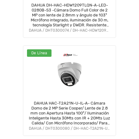
DAHUA DH-HAC-HDW1209TLQN-A-LED-
0280B-S3 -Cámara Domo Full Color de 2
MP con lente de 2.8mm y ángulo de 103°
Micrófono integrado, iluminación de 30 m,
tecnología Starlight y DWDR. Resistente
con IP67, visión clara en baja luz #M1
DAHUA / DHT0300074 / DH-HAC-HDW1209TLQN-A-LED-S3
De Línea
DAHUA HAC-T2A21N-U-IL-A- Cámara
Domo de 2 MP Serie Cooper/ Lente de 2.8
mm con Apertura Hasta 100°/ Iluminación
Inteligente Hasta 30Mts con IR + 20Mts Luz
Calida/ Con Micrófono Incorporado/ Para
Exterior IP67/ Metal #OD #CD #ACOO
DAHUA / DHT0300080 / DH-HAC-T2A21N-U-IL-A