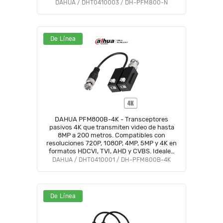
hasta 60db / Compatible con formatos
DAHUA / DHT0410003 / DH-PFM800-N
HDCVI, AHD, TVI y CVBS
De Línea
DAHUA PFM800B-4K - Transceptores
pasivos 4K que transmiten video de hasta
8MP a 200 metros. Compatibles con
resoluciones 720P, 1080P, 4MP, 5MP y 4K en
formatos HDCVI, TVI, AHD y CVBS. Ideales
para vigilancia en alta resolución y largas
DAHUA / DHT0410001 / DH-PFM800B-4K
distancias.
De Línea