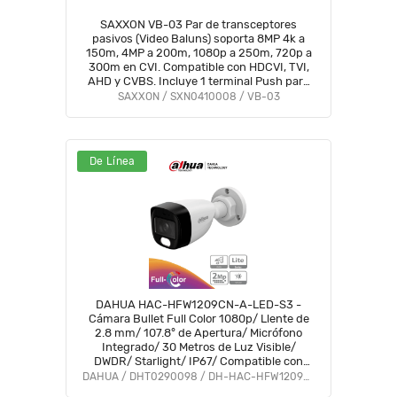
SAXXON VB-03 Par de transceptores
pasivos (Video Baluns) soporta 8MP 4k a
150m, 4MP a 200m, 1080p a 250m, 720p a
300m en CVI. Compatible con HDCVI, TVI,
AHD y CVBS. Incluye 1 terminal Push para
fácil conexión
SAXXON / SXN0410008 / VB-03
De Línea
DAHUA HAC-HFW1209CN-A-LED-S3 -
Cámara Bullet Full Color 1080p/ Llente de
2.8 mm/ 107.8° de Apertura/ Micrófono
Integrado/ 30 Metros de Luz Visible/
DWDR/ Starlight/ IP67/ Compatible con
CVI/AHD/CVBS/ #LoNuevo #M1 #AFULL
DAHUA / DHT0290098 / DH-HAC-HFW1209CN-A-LED-S3
#FD