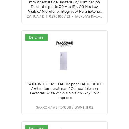
mm Apertura de Hasta 100°/ Iluminación
Dual Inteligente 30 Mts IR y 20 Mts Luz
Visible/ Micrófono Integrado/ Para Exterior
IP67#LoNuevo #OD #CD #OIM
DAHUA / DHT0290106 / DH-HAC-B1A21N-U-IL-A
De Línea
SAXXON THF02 - TAG De papel ADHERIBLE
/ Altas temperaturas / Compatible con
Lectoras SAXR2656 & SAXR2657 / Folio
Impreso
SAXXON / AST151008 / SAX-THF02
De Línea