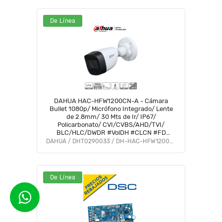
De Línea
DAHUA HAC-HFW1200CN-A - Cámara
Bullet 1080p/ Micrófono Integrado/ Lente
de 2.8mm/ 30 Mts de Ir/ IP67/
Policarbonato/ CVI/CVBS/AHD/TVI/
BLC/HLC/DWDR #VolDH #CLCN #FD
#DMIP
DAHUA / DHT0290033 / DH-HAC-HFW1200CN-A-0280B-S5
De Línea