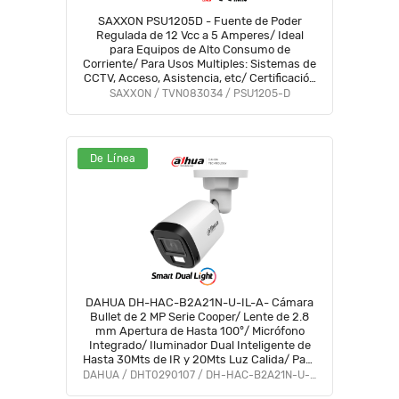
SAXXON PSU1205D - Fuente de Poder
Regulada de 12 Vcc a 5 Amperes/ Ideal
para Equipos de Alto Consumo de
Corriente/ Para Usos Multiples: Sistemas de
CCTV, Acceso, Asistencia, etc/ Certificación
UL/
SAXXON / TVN083034 / PSU1205-D
De Línea
DAHUA DH-HAC-B2A21N-U-IL-A- Cámara
Bullet de 2 MP Serie Cooper/ Lente de 2.8
mm Apertura de Hasta 100°/ Micrófono
Integrado/ Iluminador Dual Inteligente de
Hasta 30Mts de IR y 20Mts Luz Calida/ Para
Exterior IP67/ Metálica/ #LoNuevo #OD
DAHUA / DHT0290107 / DH-HAC-B2A21N-U-IL-A
#CD #ACOO