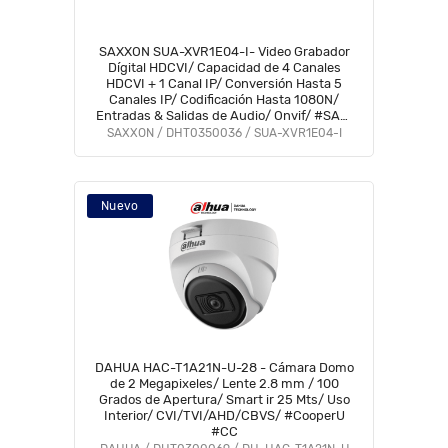
SAXXON SUA-XVR1E04-I- Video Grabador
Dígital HDCVI/ Capacidad de 4 Canales
HDCVI + 1 Canal IP/ Conversión Hasta 5
Canales IP/ Codificación Hasta 1080N/
Entradas & Salidas de Audio/ Onvif/ #SAXI
#SAGR #GSA #VolSX #SAXO
SAXXON / DHT0350036 / SUA-XVR1E04-I
Nuevo
DAHUA HAC-T1A21N-U-28 - Cámara Domo
de 2 Megapixeles/ Lente 2.8 mm / 100
Grados de Apertura/ Smart ir 25 Mts/ Uso
Interior/ CVI/TVI/AHD/CBVS/ #CooperU
#CC