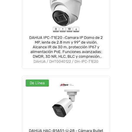
DAHUA IPC-T1E20 -Camara IP Domo de 2
MP, lente de 2.8 mm y 99° de visión.
Alcance IR de 30 m, protección IP67 y
alimentación PoE. Funciones avanzadas:
DWDR, 3D NR, HLC, BLC y compresión
H.265+ Ideal para videovigilancia
DAHUA / DHT0040122 / DH-IPC-T1E20
confiable#SwitchD1#VolDH
De Línea
DAHUA HAC-B1A51-U-28 - Cámara Bullet