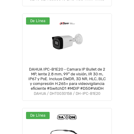
De Línea
DAHUA IPC-B1E20 - Camara IP Bullet de 2
MP, lente 2.8 mm, 99° de visión, IR 30 m,
IP67 y PoE. Incluye DWDR, 3D NR, HLC, BLC
y compresión H.265+ para videovigilancia
eficiente #SwitchD1 #MDIP #D50#VolDH
DAHUA / DHT0030158 / DH-IPC-B1E20
De Línea