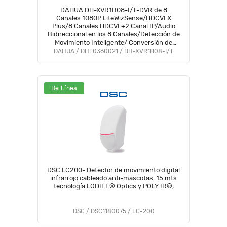
DAHUA DH-XVR1B08-I/T-DVR de 8
Canales 1080P LiteWizSense/HDCVI X
Plus/8 Canales HDCVI +2 Canal IP/Audio
Bidireccional en los 8 Canales/Detección de
Movimiento Inteligente/ Conversión de
Hasta 10 Canales IP/ Decodificación de
DAHUA / DHT0360021 / DH-XVR1B08-I/T
Video Hasta 1080P Lite#CD #COD
De Línea
DSC LC200- Detector de movimiento digital
infrarrojo cableado anti-mascotas. 15 mts
tecnología LODIFF® Optics y POLY IR®,
DSC / DSC1180075 / LC-200