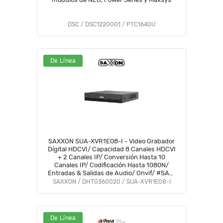
DSC / DSC1220001 / PTC1640U
De Línea
SAXXON SUA-XVR1E08-I - Video Grabador
Dígital HDCVI/ Capacidad 8 Canales HDCVI
+ 2 Canales IP/ Conversión Hasta 10
Canales IP/ Codificación Hasta 1080N/
Entradas & Salidas de Audio/ Onvif/ #SAXI
#SAGR #GSA #VolSX #SAXO
SAXXON / DHT0360020 / SUA-XVR1E08-I
De Línea