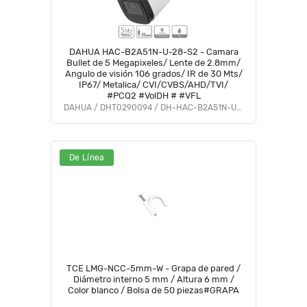
DAHUA HAC-B2A51N-U-28-S2 - Camara
Bullet de 5 Megapixeles/ Lente de 2.8mm/
Angulo de visión 106 grados/ IR de 30 Mts/
IP67/ Metalica/ CVI/CVBS/AHD/TVI/
#PCQ2 #VolDH # #VFL
DAHUA / DHT0290094 / DH-HAC-B2A51N-U-0280B-S2
De Línea
TCE LMG-NCC-5mm-W - Grapa de pared /
Diámetro interno 5 mm / Altura 6 mm /
Color blanco / Bolsa de 50 piezas#GRAPA