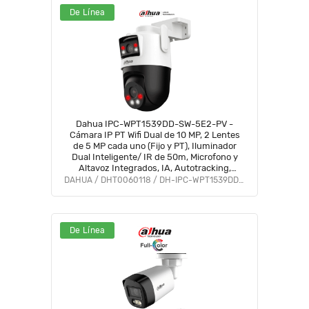
De Línea
Dahua IPC-WPT1539DD-SW-5E2-PV -
Cámara IP PT Wifi Dual de 10 MP, 2 Lentes
de 5 MP cada uno (Fijo y PT), Iluminador
Dual Inteligente/ IR de 50m, Microfono y
Altavoz Integrados, IA, Autotracking,
Disuación activa, Ranura MicroSD, IP66
DAHUA / DHT0060118 / DH-IPC-WPT1539DD-SW-5E2-PV
#LoNuevo #DDPT #DHWifi
De Línea