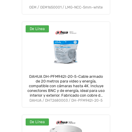
OEM / OEM1650001 / LMG-NCC-5mm-white
De Línea
DAHUA DH-PFM942I-20-5-Cable armado
de 20 metros para video y energía,
compatible con cámaras hasta 4K. Incluye
conectores BNC y de energía, ideal para uso
interior y exterior. Fabricado con cobre de
alta pureza, soporta AHD, CVI, TVI, y CVBS.
DAHUA / DHT2680003 / DH-PFM942I-20-5
De Línea