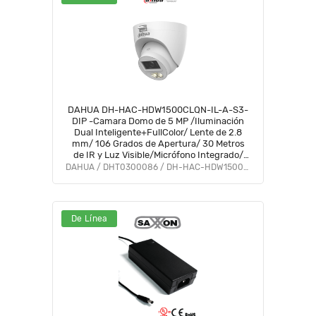
DAHUA DH-HAC-HDW1500CLQN-IL-A-S3-
DIP -Camara Domo de 5 MP /Iluminación
Dual Inteligente+FullColor/ Lente de 2.8
mm/ 106 Grados de Apertura/ 30 Metros
de IR y Luz Visible/Micrófono Integrado/
IP67/ Soporta:
DAHUA / DHT0300086 / DH-HAC-HDW1500CLQN-IL-A-S3-DIP
CVI/CVBS/AHD/TVI/#LoNuevo #HI #HO
#HDN #AFULL #FD
De Línea