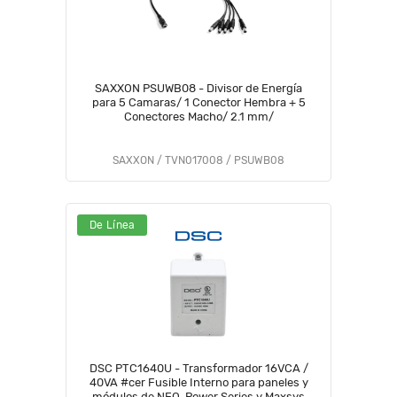
SAXXON PSUWB08 - Divisor de Energía
para 5 Camaras/ 1 Conector Hembra + 5
Conectores Macho/ 2.1 mm/
SAXXON / TVN017008 / PSUWB08
De Línea
DSC PTC1640U - Transformador 16VCA /
40VA #cer Fusible Interno para paneles y
módulos de NEO, Power Series y Maxsys