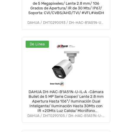
de 5 Megapixeles/ Lente 2.8 mm/ 106
Grados de Apertura/ IR de 30 Mts/ IP67/
Soporta: CVI/CVBS/AHD/TVI/ #VFL#VolDH
DAHUA / DHT0290093 / DH-HAC-B1A51N-U-0280B
De Línea
DAHUA DH-HAC-B1A51N-U-IL-A -Cámara
Bullet de 5 MP Serie Cooper/ Lente 2.8 mm
Apertura Hasta 106°/ Iluminación Dual
Inteligente/ Iluminación Hasta 30Mts con
IR +20Mts Luz Calida/ Micrófono
Incorporado/ Plástico/ Para
DAHUA / DHT0290105 / DH-HAC-B1A51N-U-IL-A
ExteriorIP67#LoNuevo #OD #CD #OIM
#BFCO