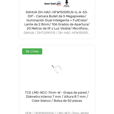
DAHUA DH-HAC-HFW1500RLN-IL-A-S3-
DIP - Camara Bullet de 5 Megapixeles/
Iluminación Dual Inteligente + FullColor/
Lente de 2.8mm/ 106 Grados de Apertura/
20 Metros de IR y Luz Visible/ Micrófono
Integrado/ IP67/ Soporta:
DAHUA / DHT0290113 / DH-HAC-HFW1500RLN-IL-A-S3-DIP
CVI/CVBS/AHD/TVI/ #AFULL #FD #PCQ2
De Línea
TCE LMG-NCC-7mm-W - Grapa de pared /
Diámetro interno 7 mm / Altura 8.7 mm /
Color blanco / Bolsa de 50 piezas
OEM / OEM1650004 / LMG-NCC-7mm-White