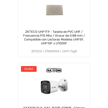
ZKTECO UHF1T9 - Tarjeta de PVC UHF /
Frecuencia 915 Mhz / Grosor de 0.88 mm /
Compatible con Lectoras Modelos UHF5F,
UHF10F y U1000F
ZKTECO / ZTA151004 / UHF1-Tag9
Outlet
SAXXON SUA-HAC-B20P-0280B- Cámara