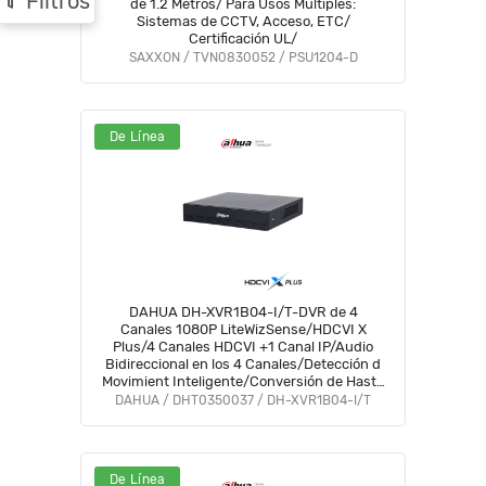
Filtros
de 1.2 Metros/ Para Usos Multiples:
Sistemas de CCTV, Acceso, ETC/
Certificación UL/
SAXXON / TVN0830052 / PSU1204-D
De Línea
DAHUA DH-XVR1B04-I/T-DVR de 4
Canales 1080P LiteWizSense/HDCVI X
Plus/4 Canales HDCVI +1 Canal IP/Audio
Bidireccional en los 4 Canales/Detección d
Movimient Inteligente/Conversión de Hasta
5 Canals IP/Decodificación de Video Hasta
DAHUA / DHT0350037 / DH-XVR1B04-I/T
1080PLite#COD #OIM #BFCO
De Línea