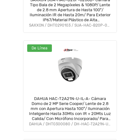
Tipo Bala de 2 Megapíxeles & 1080P/ Lente
de 2.8 mm Apertura de Hasta 100°/
Iluminación IR de Hasta 20m/ Para Exterior
IP67/Material Plástico de Alta
Duración/Funcionamiento en Modos CVI &
SAXXON / DHT0290103 / SUA-HAC-B20P-0280B
AHD & TVI #SAXI #VolSX
De Línea
DAHUA HAC-T2A21N-U-IL-A- Cámara
Domo de 2 MP Serie Cooper/ Lente de 2.8
mm con Apertura Hasta 100°/ Iluminación
Inteligente Hasta 30Mts con IR + 20Mts Luz
Calida/ Con Micrófono Incorporado/ Para
Exterior IP67/ Metal #OD #CD #ACOO
DAHUA / DHT0300080 / DH-HAC-T2A21N-U-IL-A