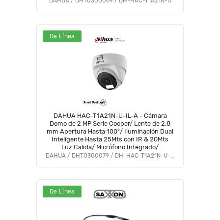
DAHUA / DHT0300069 / DH-HAC-T1A21N-U
De Línea
DAHUA HAC-T1A21N-U-IL-A - Cámara
Domo de 2 MP Serie Cooper/ Lente de 2.8
mm Apertura Hasta 100°/ Iluminación Dual
Inteligente Hasta 25Mts con IR & 20Mts
Luz Calida/ Micrófono Integrado/
Policarbonato/ #LoNuevo #OD #CD
DAHUA / DHT0300079 / DH-HAC-T1A21N-U-IL-A
De Línea