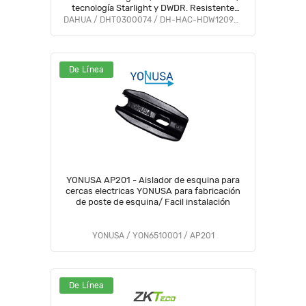
tecnología Starlight y DWDR. Resistente
con IP67, visión clara en baja luz #M1
DAHUA / DHT0300074 / DH-HAC-HDW1209TLQN-A-LED-S3
De Línea
YONUSA AP201 - Aislador de esquina para
cercas electricas YONUSA para fabricación
de poste de esquina/ Facil instalación
YONUSA / YON6510001 / AP201
De Línea