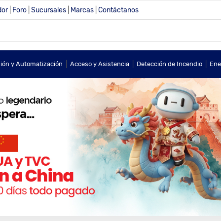
dor
|
Foro
|
Sucursales
|
Marcas
|
Contáctanos
|
|
|
sión y Automatización
Acceso y Asistencia
Detección de Incendio
Ene