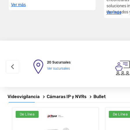
Ver más
soluciones i
destacados y
Ver más
20 Sucursales
Ver sucursales
Videovigilancia
Cámaras IP y NVRs
Bullet
De Línea
De Línea