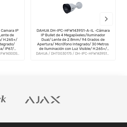
Camara IP
DAHUA DH-IPC-HFW1439S1-A-IL -Cámara
 Lente de
IP Bullet de 4 Megapíxeles/Iluminador
a/ H.265+/
Dual/ Lente de 2.8mm/ 94 Grados de
ntegrado/
Apertura/ Micrófono Integrado/ 30 Metros
a/ IP67/
de Iluminación con Luz Visible/ H.265+/
MD/ #MCI2
WDR de 120 dB/ PoE
DAHUA / DHT0030071 / DH-IPC-HFW1430DS-SAW
DAHUA / DHT0030175 / DH-IPC-HFW1439S1-A-IL