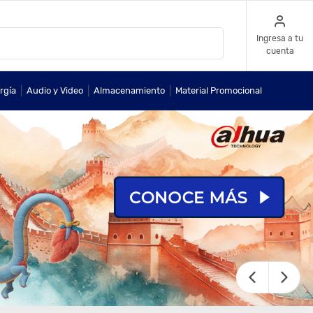
Ingresa a tu
cuenta
|
|
|
rgía
Audio y Video
Almacenamiento
Material Promocional