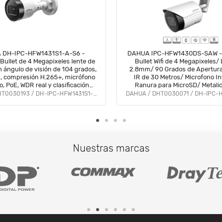
 DH-IPC-HFW1431S1-A-S6 -
DAHUA IPC-HFW1430DS-SAW - 
Bullet de 4 Megapixeles lente de
Bullet Wifi de 4 Megapixeles/
 ángulo de visión de 104 grados,
2.8mm/ 90 Grados de Apertur
, compresión H.265+, micrófono
IR de 30 Metros/ Microfono I
, PoE, WDR real y clasificación
Ranura para MicroSD/ Metalic
ideal para monitoreo exterior.
DWDR/ Videoanaliticos con S
DAHUA / DHT0030193 / DH-IPC-HFW1431S1-A-S6
#IPMC
Nuestras marcas