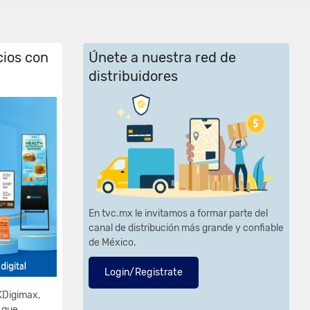
cios con
Únete a nuestra red de
distribuidores
En tvc.mx le invitamos a formar parte del
canal de distribución más grande y confiable
de México.
Login/Registrate
KDigimax,
l que