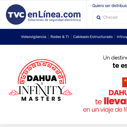
Quiero ser distribui
|
|
|
Videovigilancia
Redes & TI
Cableado Estructurado
Intru