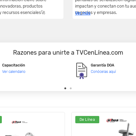
nnovadoras, productos
impactan y conectan con tu au
 recursos esenciales🚀
negocios y empresas.
Ver más
Razones para unirte a TVCenLínea.com
Capacitación
Garantía DOA
Ver calendario
Conócelas aquí
De Línea