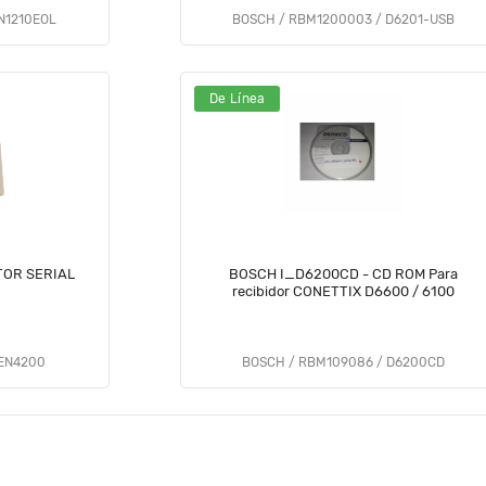
N1210EOL
BOSCH / RBM1200003 / D6201-USB
De Línea
TOR SERIAL
BOSCH I_D6200CD - CD ROM Para
recibidor CONETTIX D6600 / 6100
 EN4200
BOSCH / RBM109086 / D6200CD