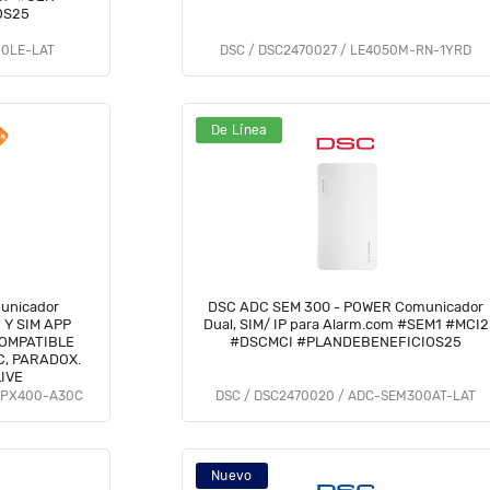
OS25
80LE-LAT
DSC / DSC2470027 / LE4050M-RN-1YRD
De Línea
unicador
DSC ADC SEM 300 - POWER Comunicador
SIM APP
Dual, SIM/ IP para Alarm.com #SEM1 #MCI2
OMPATIBLE
#DSCMCI #PLANDEBENEFICIOS25
C, PARADOX.
IVE
EPX400-A30C
DSC / DSC2470020 / ADC-SEM300AT-LAT
Nuevo