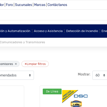
dor
|
Foro
|
Sucursales
|
Marcas
|
Contáctanos
|
|
|
sión y Automatización
Acceso y Asistencia
Detección de Incendio
Ene
Comunicadores y Transmisores
×
×
nsmisores
Limpiar filtros
Mostrar:
De Línea