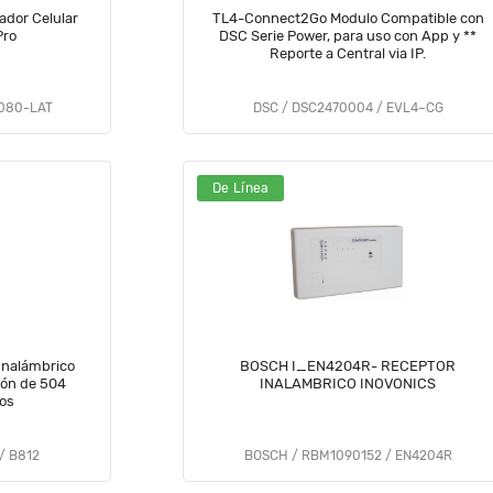
dor Celular
TL4-Connect2Go Modulo Compatible con
Pro
DSC Serie Power, para uso con App y **
Reporte a Central via IP.
9080-LAT
DSC / DSC2470004 / EVL4–CG
De Línea
Inalámbrico
BOSCH I_EN4204R- RECEPTOR
ión de 504
INALAMBRICO INOVONICS
os
/ B812
BOSCH / RBM1090152 / EN4204R