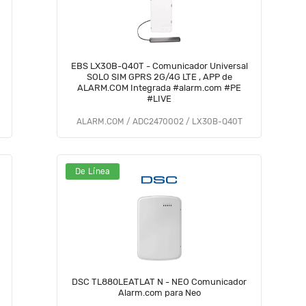
EBS LX30B-Q40T - Comunicador Universal
SOLO SIM GPRS 2G/4G LTE , APP de
ALARM.COM Integrada #alarm.com #PE
#LIVE
ALARM.COM / ADC2470002 / LX30B-Q40T
De Línea
DSC TL880LEATLAT N - NEO Comunicador
Alarm.com para Neo