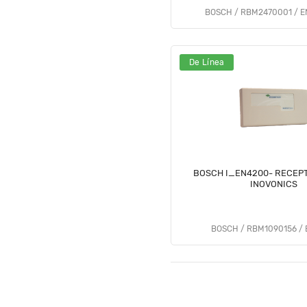
BOSCH / RBM2470001 / E
De Línea
BOSCH I_EN4200- RECEP
INOVONICS
BOSCH / RBM1090156 /