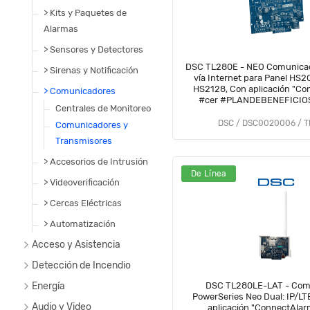
> Kits y Paquetes de
Alarmas
> Sensores y Detectores
DSC TL280E - NEO Comunicad
> Sirenas y Notificación
vía Internet para Panel HS
HS2128, Con aplicación "Co
> Comunicadores
#cer #PLANDEBENEFICIO
Centrales de Monitoreo
DSC / DSC0020006 / 
Comunicadores y
Transmisores
> Accesorios de Intrusión
De Línea
> Videoverificación
> Cercas Eléctricas
> Automatización
Acceso y Asistencia
Detección de Incendio
Energía
DSC TL280LE-LAT - Com
PowerSeries Neo Dual: IP/LT
Audio y Video
aplicación "ConnectAla