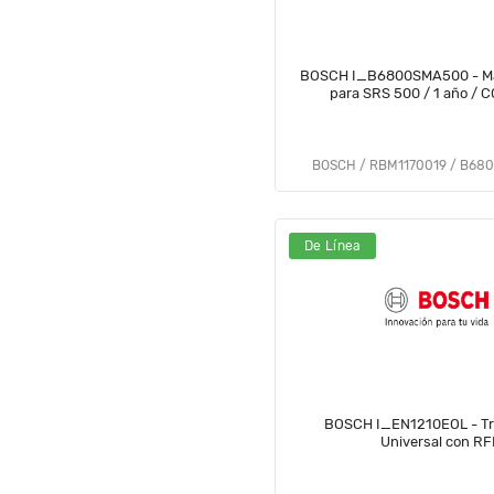
BOSCH I_B6800SMA500 - Ma
para SRS 500 / 1 año / 
BOSCH / RBM1170019 / B68
De Línea
BOSCH I_EN1210EOL - Tr
Universal con RF