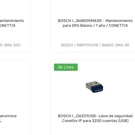
ntenimiento
BOSCH I_B6800SMASR - Mantenimiento
CONETTIX
para SRS Básico / 1 año / CONETTIX
00-SMA-500
BOSCH / RBM1170018 / B6800-SMA-SR
De Línea
ansmisor
BOSCH I_D6201USB- Llave de seguridad
L
Conettix IP para 3200 cuentas (USB)