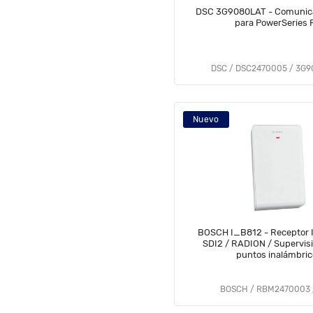
DSC 3G9080LAT - Comunica
para PowerSeries 
DSC / DSC2470005 / 3G
Nuevo
BOSCH I_B812 - Receptor 
SDI2 / RADION / Supervis
puntos inalámbric
BOSCH / RBM2470003 