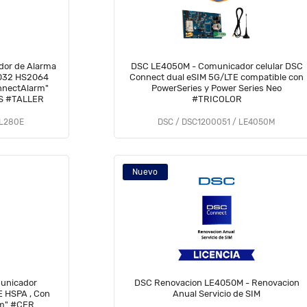
or de Alarma
DSC LE4050M - Comunicador celular DSC
2032 HS2064
Connect dual eSIM 5G/LTE compatible con
nnectAlarm"
PowerSeries y Power Series Neo
S #TALLER
#TRICOLOR
TL280E
DSC / DSC1200051 / LE4050M
Nuevo
unicador
DSC Renovacion LE4050M - Renovacion
E HSPA , Con
Anual Servicio de SIM
rm" #CER