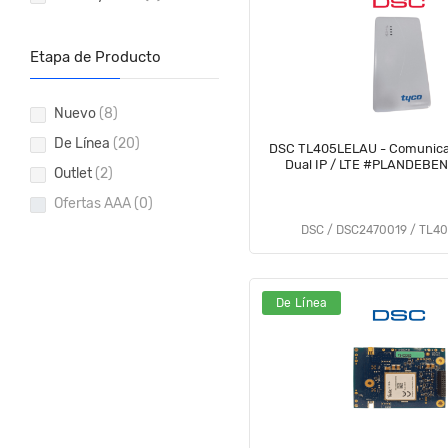
Etapa de Producto
Nuevo
(8)
De Línea
(20)
DSC TL405LELAU - Comunicador Universal
Dual IP / LTE #PLANDEBE
Outlet
(2)
Ofertas AAA
(0)
DSC / DSC2470019 / TL4
De Línea