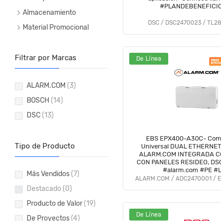
#PLANDEBENEFICI
Almacenamiento
DSC / DSC2470023 / TL2
Material Promocional
Filtrar por Marcas
De Línea
ALARM.COM
(3)
BOSCH
(14)
DSC
(13)
EBS EPX400-A30C- Com
Tipo de Producto
Universal DUAL ETHERNET Y 
ALARM.COM INTEGRADA C
CON PANELES RESIDEO, DS
#alarm.com #PE #L
Más Vendidos
(7)
ALARM.COM / ADC2470001 / 
Destacado
(0)
Producto de Valor
(19)
De Línea
De Proyectos
(4)