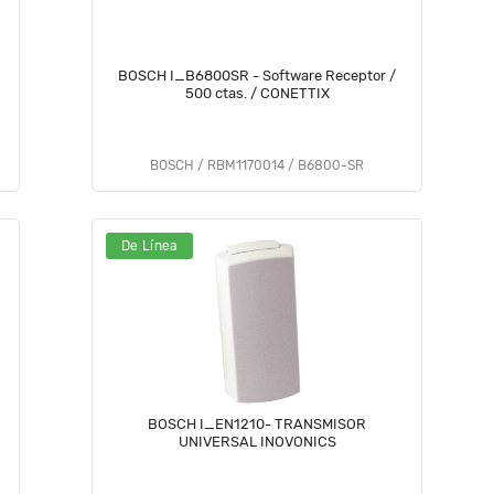
BOSCH I_B6800SR - Software Receptor /
500 ctas. / CONETTIX
BOSCH / RBM1170014 / B6800-SR
De Línea
BOSCH I_EN1210- TRANSMISOR
UNIVERSAL INOVONICS