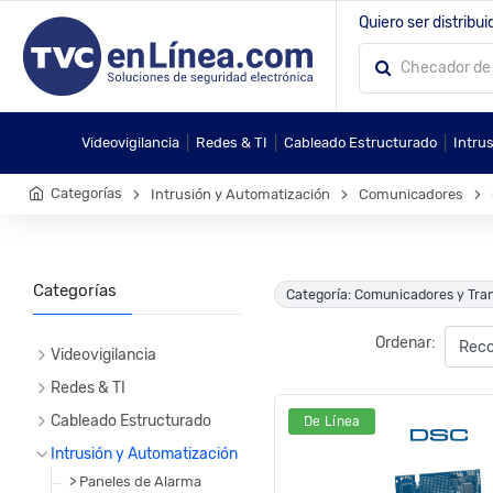
Quiero ser distribui
|
|
|
Videovigilancia
Redes & TI
Cableado Estructurado
Intru
Categorías
Intrusión y Automatización
Comunicadores
Categorías
Categoría: Comunicadores y Tra
Ordenar:
Videovigilancia
Redes & TI
Cableado Estructurado
De Línea
Intrusión y Automatización
> Paneles de Alarma