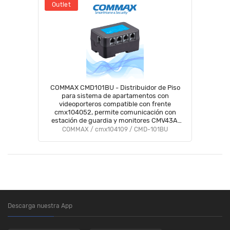
Outlet
COMMAX CMD101BU - Distribuidor de Piso
para sistema de apartamentos con
videoporteros compatible con frente
cmx104052, permite comunicación con
estación de guardia y monitores CMV43A,
alimentación con RF2A/ #Modum complejo
COMMAX / cmx104109 / CMD-101BU
Descarga nuestra App