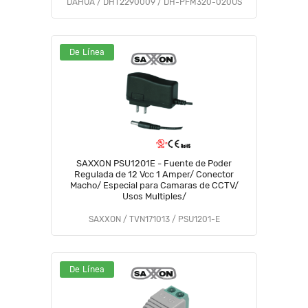
DAHUA / DHT2290009 / DH-PFM320-020US
De Línea
SAXXON PSU1201E - Fuente de Poder
Regulada de 12 Vcc 1 Amper/ Conector
Macho/ Especial para Camaras de CCTV/
Usos Multiples/
SAXXON / TVN171013 / PSU1201-E
De Línea