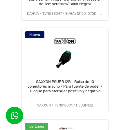
de Temperatura/ Color Negro/
DAHUA / TVN083047 / EUHA+12120-070D（PFM322）
Nuevo
SAXXON PSUBR12B - Bolsa de 10
conectores macho / Para fuente de poder /
Bloque para atornillar positivo y negativo
SAXXON / TVN017001 / PSUBR12B
De Línea