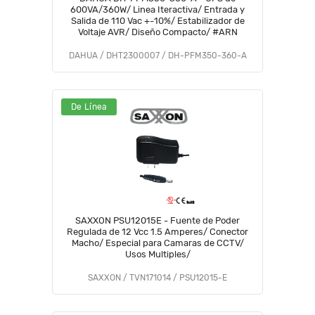
600VA/360W/ Linea Iteractiva/ Entrada y
Salida de 110 Vac +-10%/ Estabilizador de
Voltaje AVR/ Diseño Compacto/ #ARN
DAHUA / DHT2300007 / DH-PFM350-360-A
De Línea
SAXXON PSU12015E - Fuente de Poder
Regulada de 12 Vcc 1.5 Amperes/ Conector
Macho/ Especial para Camaras de CCTV/
Usos Multiples/
SAXXON / TVN171014 / PSU12015-E