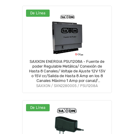
De Línea
SAXXON ENERGIA PSU1208A - Fuente de
poder Regulable Metálica/ Conexión de
Hasta 8 Canales/ Voltaje de Ajuste 12V 13V
o 15V cc/Salida de Hasta 8 Amp en los 8
Canales Máximo 1 Amp por canal//
Instalación en Pared #FuenteSAXXON
SAXXON / SXN2280005 / PSU1208A
De Línea