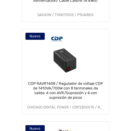
Alimentación/ Cable Calibre 18 AWG/
SAXXON / TVN017005 / PSUWB05
Nuevo
CDP RAVR1408 / Regulador de voltaje CDP
de 1410VA/700W con 8 terminales de
salida: 4 con AVR/Supresión y 4 con
supresión de picos
CHICAGO DIGITAL POWER / CDP2300076 / RAVR1408
Nuevo