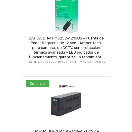
DAHUA DH-PFM325D-1210US - Fuente de
Poder Regulada de 12 Vcc 1 Amper. Ideal
para cámaras de CCTV, con protección
térmica avanzada y LED indicador de
funcionamiento, garantiza un rendimiento
estable y seguro.
DAHUA / DHT2290013 / DH-PFM325D-1210US
De Línea
DAHUA DH-PFM350-360-A - UPS de