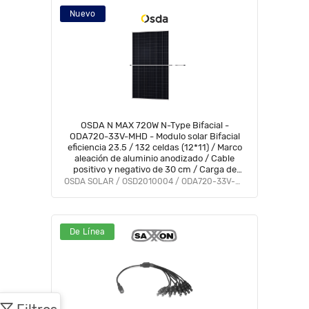
Nuevo
OSDA N MAX 720W N-Type Bifacial -
ODA720-33V-MHD - Modulo solar Bifacial
eficiencia 23.5 / 132 celdas (12*11) / Marco
aleación de aluminio anodizado / Cable
positivo y negativo de 30 cm / Carga de
nieve/Carga de viento /5400Pa/2400Pa
OSDA SOLAR / OSD2010004 / ODA720-33V-MHD
protección IP68
De Línea