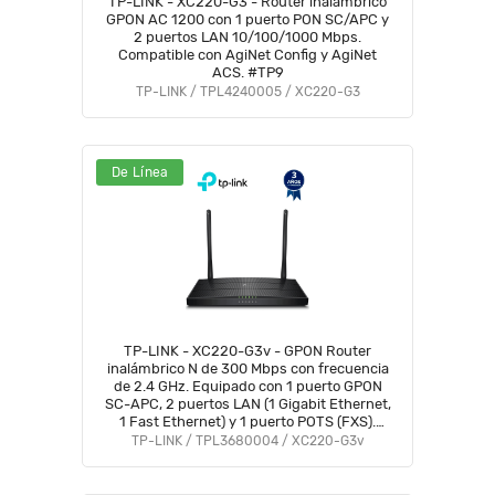
TP-LINK - XC220-G3 - Router inalámbrico
GPON AC 1200 con 1 puerto PON SC/APC y
2 puertos LAN 10/100/1000 Mbps.
Compatible con AgiNet Config y AgiNet
ACS. #TP9
TP-LINK / TPL4240005 / XC220-G3
De Línea
TP-LINK - XC220-G3v - GPON Router
inalámbrico N de 300 Mbps con frecuencia
de 2.4 GHz. Equipado con 1 puerto GPON
SC-APC, 2 puertos LAN (1 Gigabit Ethernet,
1 Fast Ethernet) y 1 puerto POTS (FXS).
Compatible con AgiNet Config y AgiNet
TP-LINK / TPL3680004 / XC220-G3v
ACS #1XTP