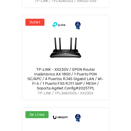
Compatible con AgiNet Config y AgiNet
TP-LINK / TPL4240002 / XN020-G3v
ASC #1XTP
Outlet
TP-LINK - XX230V / GPON Router
Inalámbrico AX 1800 / 1 Puerto PON
SC/APC / 4 Puertos RJ45 Gigabit LAN / WI-
FI 6 / 1 Puerto FXS RJ11 VoIP / MESH /
Soporta AgiNet Config#2025TPL
TP-LINK / TPL3680006 / XX230V
De Línea