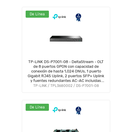
De Línea
TP-LINK DS-P7001-08 - DeltaStream - OLT
de 8 puertos GPON con capacidad de
conexión de hasta 1,024 ONUs, 1 puerto
Gigabit RJ45 Uplink, 2 puertos SFP+ Uplink
y fuentes redundantes AC-AC incluidas.
Administración desde la nube (DPMS).
TP-LINK / TPL3680002 / DS-P7001-08
#1XTP
De Línea