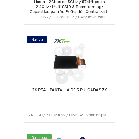
Hasta 1.2Gbps en 5GHz y 574Mbps en
2.4GHz/ Multi SSID & Beamforming/
Capacidad para VoIP/ Gestión Centralizada
Omada
TP-LINK / TPL3680013 / EAP615GP-Wall
Nuevo
ZK P3A - PANTALLA DE 3 PULGADAS ZK
ZKTECO / ZKT061097 / DISPLAY-3inch display for SC70
De Línea