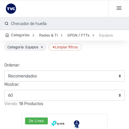
Checador de huella
Categorías
Redes & TI
GPON / FTTx
Equipos
×
×
Categoría: Equipos
Limpiar filtros
Ordenar:
Mostrar:
Viendo:
18 Productos
De Línea