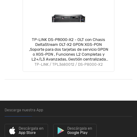
TP-LINK DS-P8000-X2 - OLT con Chasis
DeltaStream OLT-X2 GPON XGS-PON
,Soporte para dos tarjetas de servicio GPON
o XGS-PON , Funciones L2 Completas y
L2+/L3 Avanzadas, Gestión centralizada
(DMPS).
TP-LINK / TPL3680012 / DS-P8000-X2
Descarga nuestra App
Descárgala en
Descárgala en
App Store
Google Play