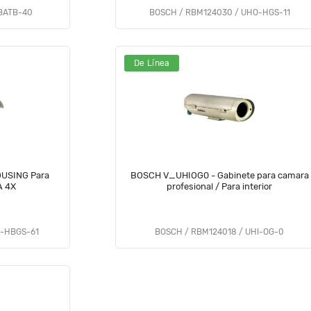
BATB-40
BOSCH / RBM124030 / UHO-HGS-11
De Línea
USING Para
BOSCH V_UHIOG0 - Gabinete para camara
A 4X
profesional / Para interior
O-HBGS-61
BOSCH / RBM124018 / UHI-OG-0