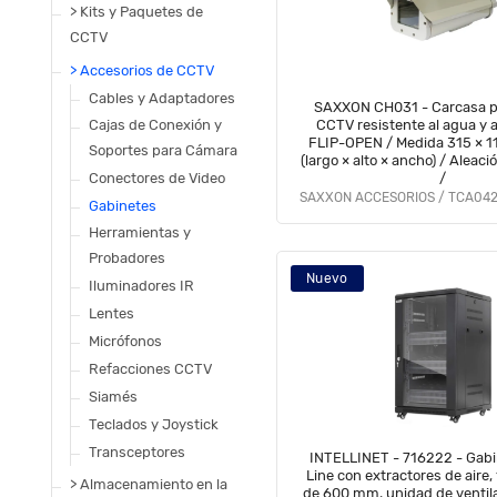
> Kits y Paquetes de
CCTV
> Accesorios de CCTV
Cables y Adaptadores
SAXXON CH031 - Carcasa p
Cajas de Conexión y
CCTV resistente al agua y a
FLIP-OPEN / Medida 315 × 
Soportes para Cámara
(largo × alto × ancho) / Aleaci
Conectores de Video
/
SAXXON ACCESORIOS / TCA042
Gabinetes
Herramientas y
Probadores
Nuevo
Iluminadores IR
Lentes
Micrófonos
Refacciones CCTV
Siamés
Teclados y Joystick
Transceptores
INTELLINET - 716222 - Gabi
Line con extractores de aire,
> Almacenamiento en la
de 600 mm, unidad de ventil