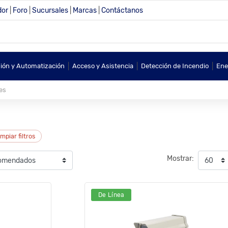
dor
|
Foro
|
Sucursales
|
Marcas
|
Contáctanos
|
|
|
sión y Automatización
Acceso y Asistencia
Detección de Incendio
Ene
es
impiar filtros
Mostrar:
De Línea