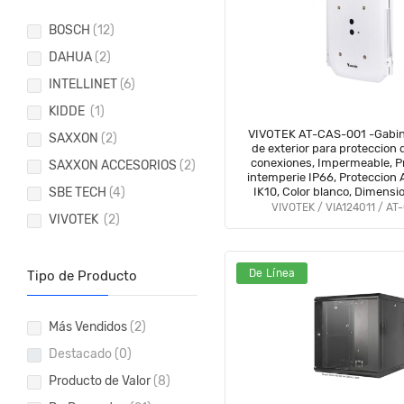
BOSCH
(12)
DAHUA
(2)
INTELLINET
(6)
KIDDE
(1)
VIVOTEK AT-CAS-001 -Gabin
SAXXON
(2)
de exterior para proteccion 
conexiones, Impermeable, P
SAXXON ACCESORIOS
(2)
intemperie IP66, Proteccion 
SBE TECH
(4)
IK10, Color blanco, Dimens
280L x 132H m
VIVOTEK / VIA124011 / AT
VIVOTEK
(2)
De Línea
Tipo de Producto
Más Vendidos
(2)
Destacado
(0)
Producto de Valor
(8)