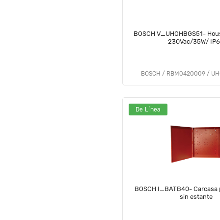
BOSCH V_UHOHBGS51- Housi
230Vac/35W/ IP
BOSCH / RBM0420009 / UH
De Línea
BOSCH I_BATB40- Carcasa p
sin estante