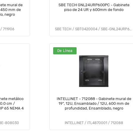
ete mural de
SBE TECH GNL24URP600PC - Gabinete
, 450 mm de
piso de 24 UR y 600mm de fondo
o, negro
/ 711906
SBE TECH / SBT0420004 / SBE-GNL24URP600PC
De Línea
ete metálico
INTELLINET - 712088 - Gabinete mural de
80.0 cm /
19", 12U, Ensamblado / 12U, 600 mm de
 IP 65 NEMA 4
profundidad, Ensamblado, negro
SBE-808030
INTELLINET / ITL4870001 / 712088