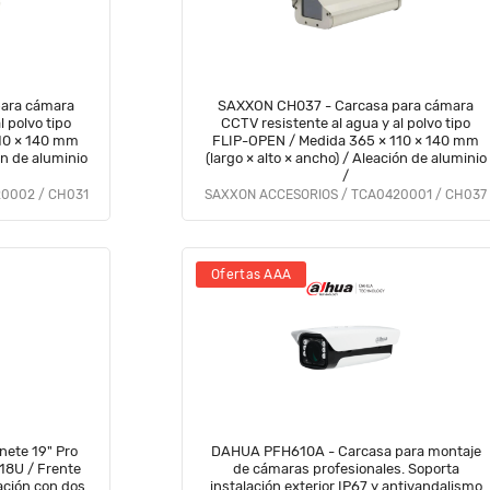
ara cámara
SAXXON CH037 - Carcasa para cámara
l polvo tipo
CCTV resistente al agua y al polvo tipo
110 × 140 mm
FLIP-OPEN / Medida 365 × 110 × 140 mm
ón de aluminio
(largo × alto × ancho) / Aleación de aluminio
/
0002 / CH031
SAXXON ACCESORIOS / TCA0420001 / CH037
Ofertas AAA
nete 19" Pro
DAHUA PFH610A - Carcasa para montaje
 18U / Frente
de cámaras profesionales. Soporta
ación con dos
instalación exterior IP67 y antivandalismo