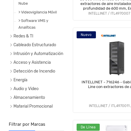
Nube
extractores de aire instalado
profundidad de 600 mm, E
> Videovigilancia Móvil
negro RAL 9004
INTELLINET / ITL4970007 
> Software VMS y
Analíticas
Nuevo
Redes & TI
Cableado Estructurado
Intrusión y Automatización
Acceso y Asistencia
Detección de Incendio
Energía
INTELLINET - 716246 - Gabi
Line con extractores de 
Audio y Video
Almacenamiento
Material Promocional
INTELLINET / ITL4970011 
Filtrar por Marcas
De Línea