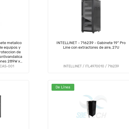
ete metalico
INTELLINET - 716239 - Gabinete 19" Pro
de equipos y
Line con extractores de aire, 27U
roteccion de
Antivandalica
iones 289W x
m
-CAS-001
INTELLINET / ITL4970010 / 716239
De Línea