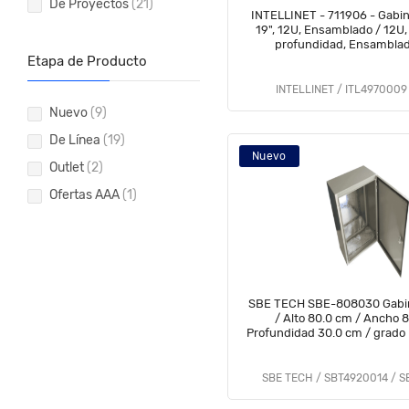
De Proyectos
(21)
INTELLINET - 711906 - Gabin
19", 12U, Ensamblado / 12U
profundidad, Ensamblad
Etapa de Producto
INTELLINET / ITL4970009 
Nuevo
(9)
De Línea
(19)
Nuevo
Outlet
(2)
Ofertas AAA
(1)
SBE TECH SBE-808030 Gabin
/ Alto 80.0 cm / Ancho 
Profundidad 30.0 cm / grado
SBE TECH / SBT4920014 / 