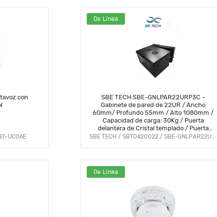
De Línea
tavoz con
SBE TECH SBE-GNLPAR22URP3C -
W
Gabinete de pared de 22UR / Ancho
60mm/ Profundo 55mm / Alto 1080mm /
Capacidad de carga: 30Kg / Puerta
delantera de Cristal templado / Puerta
trasera sólida
B7-UC06E
SBE TECH / SBT0420022 / SBE-GNLPAR22URP3C
De Línea