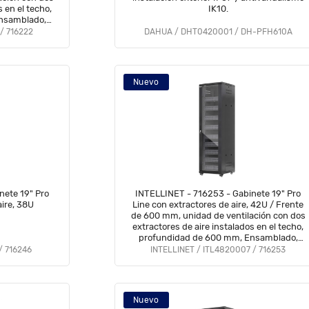
s en el techo,
IK10.
nsamblado,
/ 716222
DAHUA / DHT0420001 / DH-PFH610A
Nuevo
nete 19" Pro
INTELLINET - 716253 - Gabinete 19" Pro
aire, 38U
Line con extractores de aire, 42U / Frente
de 600 mm, unidad de ventilación con dos
extractores de aire instalados en el techo,
profundidad de 600 mm, Ensamblado,
negro RAL 9004
/ 716246
INTELLINET / ITL4820007 / 716253
Nuevo