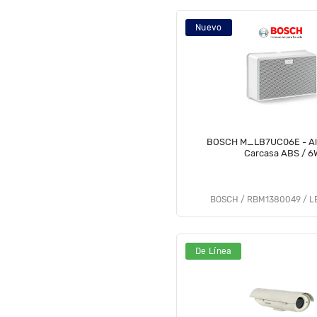
Nuevo
BOSCH M_LB7UC06E - Al
Carcasa ABS / 6
BOSCH / RBM1380049 / L
De Línea