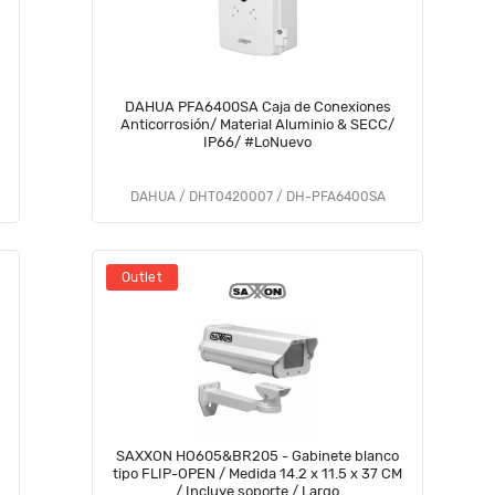
DAHUA PFA6400SA Caja de Conexiones
Anticorrosión/ Material Aluminio & SECC/
IP66/ #LoNuevo
DAHUA / DHT0420007 / DH-PFA6400SA
Outlet
SAXXON HO605&BR205 - Gabinete blanco
tipo FLIP-OPEN / Medida 14.2 x 11.5 x 37 CM
/ Incluye soporte / Largo