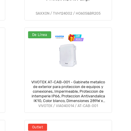
SAXXON / TVH124002 / HO605&BR205
De Línea
VIVOTEK AT-CAB-001 - Gabinete metalico
de exterior para proteccion de equipos y
conexiones, Impermeable, Proteccion de
intemperie IP66, Proteccion Antivandalica
IK10, Color blanco, Dimensiones 289W x
280L x 132H mm #HOTDEAL7
VIVOTEK / VIA040014 / AT-CAB-001
Outlet