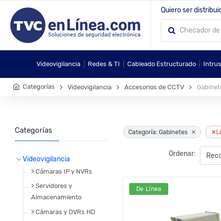
Quiero ser distribui
|
|
|
Videovigilancia
Redes & TI
Cableado Estructurado
Intru
Categorías
Videovigilancia
Accesorios de CCTV
Gabinet
Categorías
×
×
Categoría: Gabinetes
L
Ordenar:
Videovigilancia
> Cámaras IP y NVRs
> Servidores y
De Línea
Almacenamiento
> Cámaras y DVRs HD