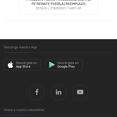
PZ REMATE PUEBLA) REEMPLAZO
DIRECTO ZKT0980010 / UHF5F PRO
ZKTECO / ZTA151001 / UHF1-5F
Descarga nuestra App
Descárgala en
Descárgala en
App Store
Google Play
Únete a nuestro newsletter