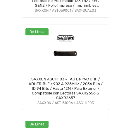
Lectoras de Proximidad 125 khz / EPC
GEN2 / Folio Impreso / Imprimibles
Compatibles con Controles de Acceso
SAXXON / AST069001 / SAX-DUAL03
#NovSXN
De Línea
SAXXON ASCHF03 - TAG De PVC UHF /
ADHERIBLE / 902 A 928MHz / 2056 Bits /
ID 94 Bits / Hasta 12M / Para Exterior /
Compatible con Lectoras SAXR2656 &
SAXR2657
SAXXON / AST151006 / ASC-HF03
De Línea