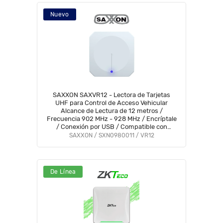
Nuevo
SAXXON SAXVR12 - Lectora de Tarjetas
UHF para Control de Acceso Vehicular
Alcance de Lectura de 12 metros /
Frecuencia 902 MHz - 928 MHz / Encríptale
/ Conexión por USB / Compatible con
Enrolador FC06 #SXN01
SAXXON / SXN0980011 / VR12
De Línea