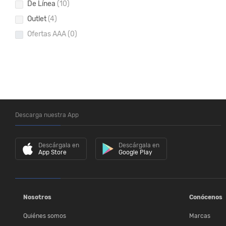
De Línea
(10)
Outlet
(4)
Ofertas AAA
(0)
Descarga nuestra App
Descárgala en
Descárgala en
App Store
Google Play
Nosotros
Conócenos
Quiénes somos
Marcas