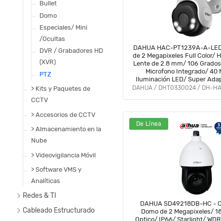
Bullet
Domo
Especiales/ Mini
/Ocultas
DAHUA HAC-PT1239A-A-LED 
DVR / Grabadores HD
de 2 Megapixeles Full Color/
(XVR)
Lente de 2.8 mm/ 106 Grados
Microfono Integrado/ 40 
PTZ
Iluminación LED/ Super Ada
de 130 dB/ IP66/ #
> Kits y Paquetes de
CCTV
> Accesorios de CCTV
De Línea
> Almacenamiento en la
Nube
> Videovigilancia Móvil
> Software VMS y
Analíticas
Redes & TI
DAHUA SD49218DB-HC - C
Cableado Estructurado
Domo de 2 Megapixeles/ 1
Optico/ IP66/ Starlight/ WD