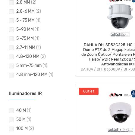
2.8 MM
(2)
2.8-6 MM
(2)
5 - 75 MM
(1)
5–90 MM
(1)
5 –75 MM
(1)
DAHUA DH-SD52C225-HC-L
2.7–11 MM
(1)
Domo PTZ de 2 Megapíxeles
de Zoom Óptico/ Montaje en P
4.8–120 MM
(2)
Falso/ WDR Real 120dB/ S
Antivandálicaa IK1
5 mm–75 mm
(1)
4.8 mm–120 MM
(1)
Outlet
Iluminadores IR
40 M
(1)
50 M
(1)
100 M
(2)