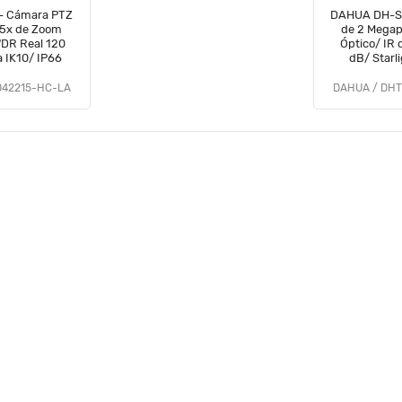
 Cámara PTZ
DAHUA DH-S
15x de Zoom
de 2 Megap
WDR Real 120
Óptico/ IR
a IK10/ IP66
dB/ Starl
D42215-HC-LA
DAHUA / DHT