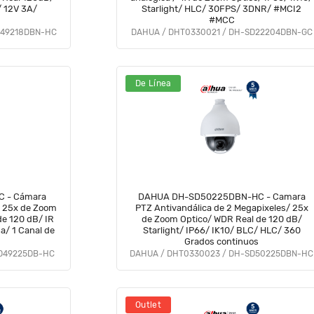
 12V 3A/
Starlight/ HLC/ 30FPS/ 3DNR/ #MCI2
#MCC
D49218DBN-HC
DAHUA / DHT0330021 / DH-SD22204DBN-GC
De Línea
ra
DAHUA DH-SD50225DBN-HC - Camara
/ 25x de Zoom
PTZ Antivandálica de 2 Megapixeles/ 25x
de 120 dB/ IR
de Zoom Optico/ WDR Real de 120 dB/
a/ 1 Canal de
Starlight/ IP66/ IK10/ BLC/ HLC/ 360
Grados continuos
SD49225DB-HC
DAHUA / DHT0330023 / DH-SD50225DBN-HC
Outlet