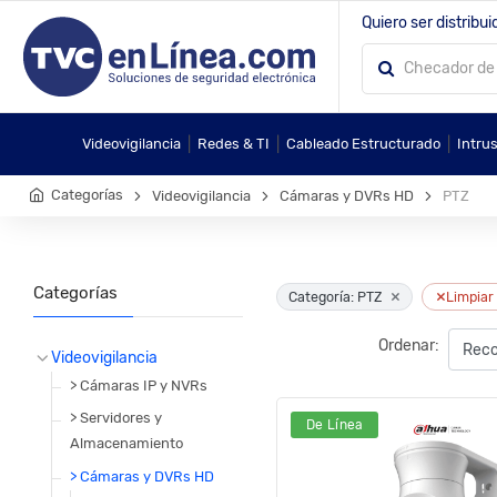
Quiero ser distribui
|
|
|
Videovigilancia
Redes & TI
Cableado Estructurado
Intru
Categorías
Videovigilancia
Cámaras y DVRs HD
PTZ
Categorías
×
×
Categoría: PTZ
Limpiar 
Ordenar:
Videovigilancia
> Cámaras IP y NVRs
> Servidores y
De Línea
Almacenamiento
> Cámaras y DVRs HD