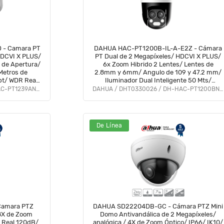
- Camara PT
DAHUA HAC-PT1200B-IL-A-E2Z - Cámara
 HDCVI X PLUS/
PT Dual de 2 Megapíxeles/ HDCVI X PLUS/
 de Apertura/
6x Zoom Hibrido 2 Lentes/ Lentes de
Metros de
2.8mm y 6mm/ Angulo de 109 y 47.2 mm/
pt/ WDR Real
Iluminador Dual Inteligente 50 Mts/
BFPT
Micrófono Integrado/ Super Adapt/ IP66/
DAHUA / DHT0330024 / DH-HAC-PT1239AN-A-LED
DAHUA / DHT0330026 / DH-HAC-PT1200BN-IL-A-E2Z
#LoNuevo #MCI1 #DP #BFPT
De Línea
amara PTZ
DAHUA SD22204DB-GC - Cámara PTZ Mini
8X de Zoom
Domo Antivandálica de 2 Megapíxeles/
R Real 120dB/
analógica / 4X de Zoom Óptico/ IP66/ IK10/