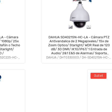
A - Cámara
DAHUA SD40215N-HC-LA - Cámara PTZ
/ 1080p/ 25x
Antivandalica de 2 Megapixeles/ 15x de
lafón o Techo
Zoom Optico/ Starlight/ WDR Real de 120
tarlight/
dB/ 3D DNR/ IK10/IP67/ 1 Entrada de
0 /
Audio/ 2&1 E&S de Alarmas/ Soporta
Formatos: CVI/TVI/AHD/CVBS
DAHUA / DHT0330009 / DH-SD52C225-HC-LA
DAHUA / DHT0330003 / DH-SD40215N-HC-LA
Outlet