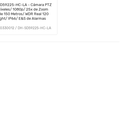
D59225-HC-LA - Cámara PTZ
íxeles/ 1080p/ 25x de Zoom
 de 150 Metros/ WDR Real 120
ight/ IP66/ E&S de Alarmas
0330012 / DH-SD59225-HC-LA