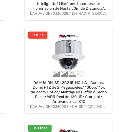
Inteligente/ Micrófono Incorporado/
Iluminación de Hasta 50m de Distancia/
Campo de Visión de Hasta 111°/
DAHUA / DHT0330028 / DH-HAC-PTS1500CN-E2-IL-A
Policarbonato #BFPT
Outlet
DAHUA DH-SD42C215-HC-LA - Cámara
Domo PTZ de 2 Megapíxeles/ 1080p/ 15x
de Zoom Óptico/ Montaje en Plafón o Techo
Falso/ WDR Real de 120 dB/ Starlight/
Antivandalica IK10
DAHUA / DHT0330008 / DH-SD42C215-HC-LA
De Línea