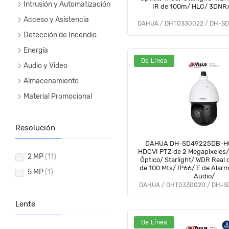
Intrusión y Automatización
IR de 100m/ HLC/ 3DNR/
Acceso y Asistencia
DAHUA / DHT0330022 / DH-S
Detección de Incendio
Energía
De Línea
Audio y Video
Almacenamiento
Material Promocional
Resolución
DAHUA DH-SD49225DB-HC - Cáma
HDCVI PTZ de 2 Megapíxeles
2 MP
(11)
Óptico/ Starlight/ WDR Real 
de 100 Mts/ IP66/ E de Alarm
5 MP
(1)
Audio/
DAHUA / DHT0330020 / DH-
Lente
De Línea