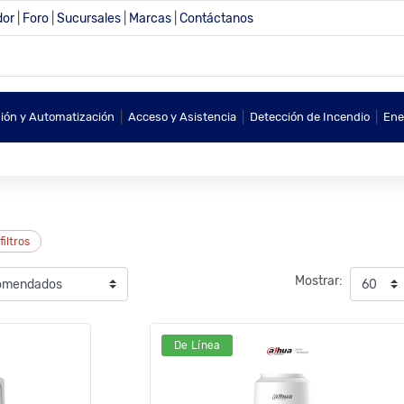
dor
|
Foro
|
Sucursales
|
Marcas
|
Contáctanos
|
|
|
sión y Automatización
Acceso y Asistencia
Detección de Incendio
Ene
filtros
Mostrar:
De Línea