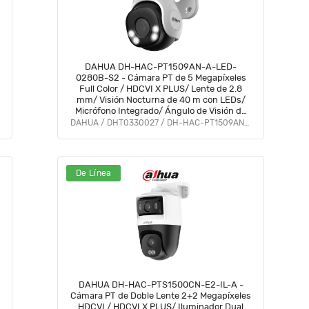
DAHUA DH-HAC-PT1509AN-A-LED-
0280B-S2 - Cámara PT de 5 Megapíxeles
Full Color / HDCVI X PLUS/ Lente de 2.8
mm/ Visión Nocturna de 40 m con LEDs/
Micrófono Integrado/ Ángulo de Visión de
Hasta106°/ IP66 y Super Adapt. #LoNuevo
DAHUA / DHT0330027 / DH-HAC-PT1509AN-A-LED
#MCI1 #DP #BFPT
De Línea
DAHUA DH-HAC-PTS1500CN-E2-IL-A -
Cámara PT de Doble Lente 2+2 Megapíxeles
HDCVI / HDCVI X PLUS/ Iluminador Dual