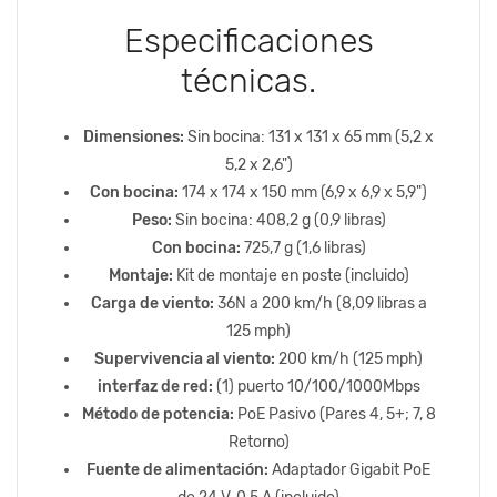
Especificaciones
técnicas.
Dimensiones:
Sin bocina: 131 x 131 x 65 mm (5,2 x
5,2 x 2,6")
Con bocina:
174 x 174 x 150 mm (6,9 x 6,9 x 5,9")
Peso:
Sin bocina: 408,2 g (0,9 libras)
Con bocina:
725,7 g (1,6 libras)
Montaje:
Kit de montaje en poste (incluido)
Carga de viento:
36N a 200 km/h (8,09 libras a
125 mph)
Supervivencia al viento:
200 km/h (125 mph)
interfaz de red:
(1) puerto 10/100/1000Mbps
Método de potencia:
PoE Pasivo (Pares 4, 5+; 7, 8
Retorno)
Fuente de alimentación:
Adaptador Gigabit PoE