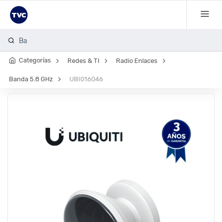
Bala 108
Categorías
Redes & TI
Radio Enlaces
Banda 5.8 GHz
UBI016046