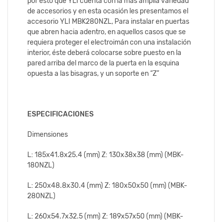
por esto que YLI cuenta con la más amplia variedad
de accesorios y en esta ocasión les presentamos el
accesorio YLI MBK280NZL, Para instalar en puertas
que abren hacia adentro, en aquellos casos que se
requiera proteger el electroimán con una instalación
interior, éste deberá colocarse sobre puesto en la
pared arriba del marco de la puerta en la esquina
opuesta a las bisagras, y un soporte en “Z”
ESPECIFICACIONES
Dimensiones
L: 185x41.8x25.4 (mm) Z: 130x38x38 (mm) (MBK-
180NZL)
L: 250x48.8x30.4 (mm) Z: 180x50x50 (mm) (MBK-
280NZL)
L: 260x54.7x32.5 (mm) Z: 189x57x50 (mm) (MBK-