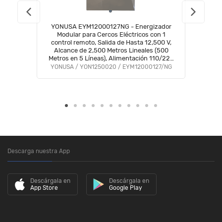
YONUSA EYM12000127NG - Energizador
Modular para Cercos Eléctricos con 1
control remoto, Salida de Hasta 12,500 V,
Alcance de 2,500 Metros Lineales (500
Metros en 5 Líneas), Alimentación 110/220
VAC, Compatible Módulo WiFi, Bajo
YONUSA / YON1250020 / EYM12000127/NG
Consumo /
Descarga nuestra App
Descárgala en
Descárgala en
App Store
Google Play