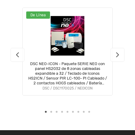
De Línea
DSC NEO-ICON - Paquete SERIE NEO con
panel HS2032 de 8 zonas cableadas
expandible a 32 / Teclado de Iconos
HS2ICN / Sensor PIR LC-100- PI Cableado /
2 contactos HO03 cableados / Batería
12vcd 4.5AH / Transformador / Gabinete
DSC / DSC1170025 / NEOICON
GTVCMX003.