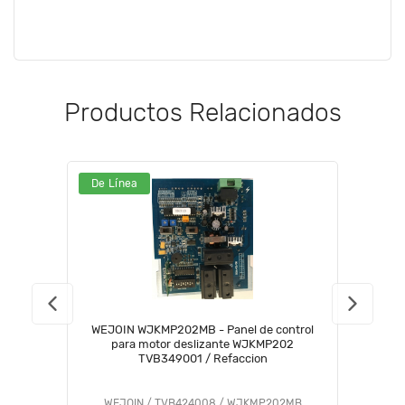
Productos Relacionados
De Línea
WEJOIN WJKMP202MB - Panel de control
para motor deslizante WJKMP202
TVB349001 / Refaccion
WEJOIN / TVB424008 / WJKMP202MB