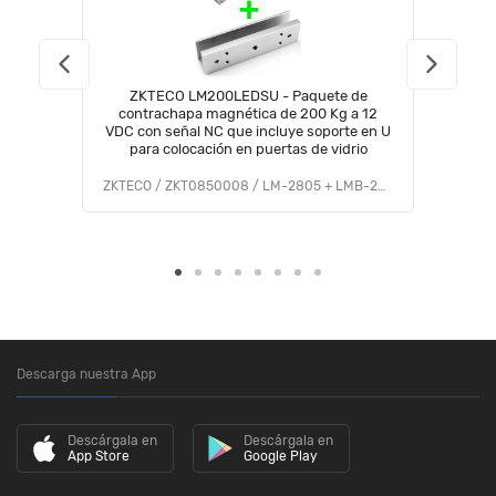
ZKTECO LM200LEDSU - Paquete de
contrachapa magnética de 200 Kg a 12
VDC con señal NC que incluye soporte en U
para colocación en puertas de vidrio
ZKTECO / ZKT0850008 / LM-2805 + LMB-280U
Descarga nuestra App
Descárgala en
Descárgala en
App Store
Google Play