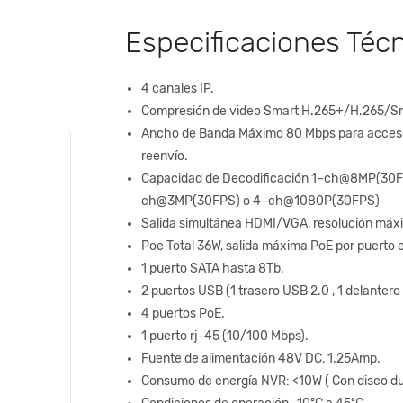
Especificaciones Téc
4 canales IP.
Compresión de video Smart H.265+/H.265/S
Ancho de Banda Máximo 80 Mbps para acceso
reenvío.
Capacidad de Decodificación 1–ch@8MP(30
ch@3MP(30FPS) o 4–ch@1080P(30FPS)
Salida simultánea HDMI/VGA, resolución máx
Poe Total 36W, salida máxima PoE por puerto 
1 puerto SATA hasta 8Tb.
2 puertos USB (1 trasero USB 2.0 , 1 delantero
4 puertos PoE.
1 puerto rj-45 (10/100 Mbps).
Fuente de alimentación 48V DC, 1.25Amp.
Consumo de energía NVR: <10W ( Con disco du