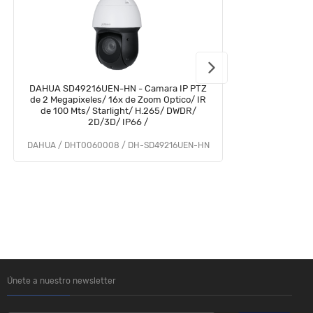
DAHUA SD49216UEN-HN - Camara IP PTZ
D
de 2 Megapixeles/ 16x de Zoom Optico/ IR
de 100 Mts/ Starlight/ H.265/ DWDR/
P
2D/3D/ IP66 /
DAHUA / DHT0060008 / DH-SD49216UEN-HN
Únete a nuestro newsletter