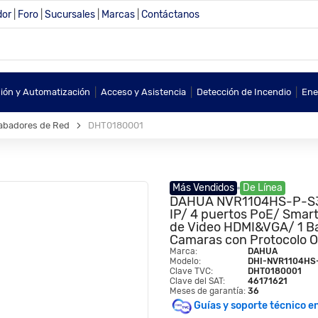
dor
|
Foro
|
Sucursales
|
Marcas
|
Contáctanos
|
|
|
sión y Automatización
Acceso y Asistencia
Detección de Incendio
Ene
abadores de Red
DHT0180001
Más Vendidos
De Línea
DAHUA NVR1104HS-P-S3/H
IP/ 4 puertos PoE/ Smar
de Video HDMI&VGA/ 1 Ba
Camaras con Protocolo O
Marca:
DAHUA
Modelo:
DHI-NVR1104HS
Clave TVC:
DHT0180001
Clave del SAT:
46171621
Meses de garantía:
36
Guías y soporte técnico e