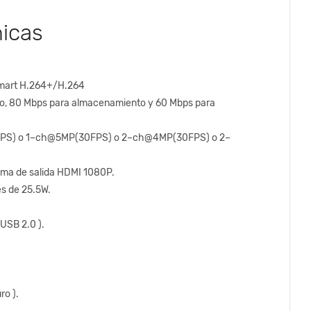
nicas
mart H.264+/H.264
, 80 Mbps para almacenamiento y 60 Mbps para
FPS) o 1–ch@5MP(30FPS) o 2–ch@4MP(30FPS) o 2–
ima de salida HDMI 1080P.
es de 25.5W.
 USB 2.0 ).
ro ).