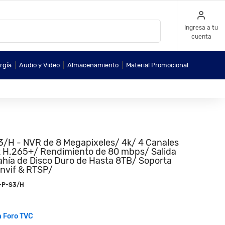
Ingresa a tu
cuenta
|
|
|
rgía
Audio y Video
Almacenamiento
Material Promocional
 - NVR de 8 Megapixeles/ 4k/ 4 Canales
t H.265+/ Rendimiento de 80 mbps/ Salida
hía de Disco Duro de Hasta 8TB/ Soporta
nvif & RTSP/
-P-S3/H
n Foro TVC