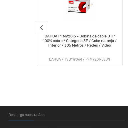
DAHUA PFM920I5 - Bobina de cable UTP
100% cobre / Categoria 5E / Color naranja /
Interior / 305 Metros / Redes / Video
DAHUA / TVD119064 / PFM920I-5EUN
Descarga nuestra App