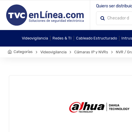
Quiero ser distribui
|
|
|
Videovigilancia
Redes & TI
Cableado Estructurado
Intru
Categorías
Videovigilancia
Cámaras IP y NVRs
NVR / Gr