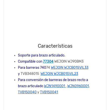
Características
Soporte para brazo articulado.
Compatible con
77304
WEJOIN WJ90BM3
Para barreras 740
74
WEJOIN WJCB01SVIL33
y
TVB348015
WEJOIN WJCB01SVIL23
Para conversión de barreras de brazo recto a
brazo articulado
WJN1490001
,
WJN0960001
,
TVB150040
y
TVB150041