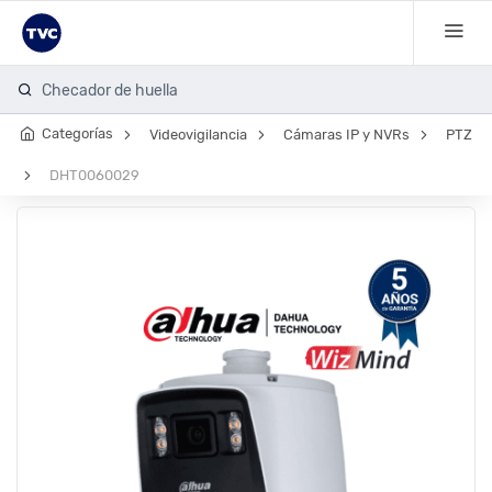
Checador de huella
Categorías
Videovigilancia
Cámaras IP y NVRs
PTZ
DHT0060029