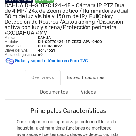
DAHUA DH-SDT7C424-4F - Cámara IP PTZ Dual
de 4 MP/ 24x de Zoom óptico / Iluminadores dual
30 m de luz visible y 150 m de IR/ FullColor/
Detección de Rostros /Autotracking /Disuasión
activa con luz y sirena/Protección perimetral
#XCDAHUA #MV
Marca:
DAHUA
Modelo:
DH-SDT7C424-4F-ZBZJ-APV-0400
Clave TVC:
DHT0060029
Clave del SAT:
46171621
Meses de garantía:
60
Guías y soporte técnico en Foro TVC
Overviews
Especificaciones
Documentos
Videos
Principales Características
Con su algoritmo de aprendizaje profundo líder en la
industria, la cámara tiene funciones de monitoreo
avanzadas y fuertes capacidades de detección. Está