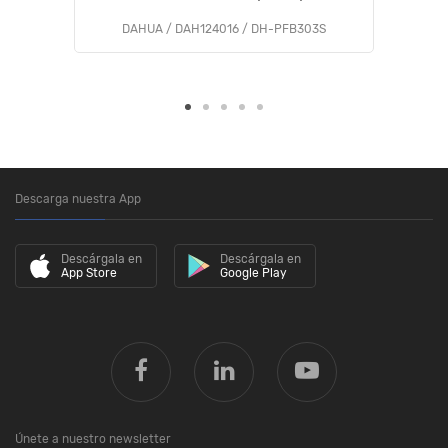
DAHUA / DAH124016 / DH-PFB303S
Descarga nuestra App
Descárgala en
Descárgala en
App Store
Google Play
Únete a nuestro newsletter