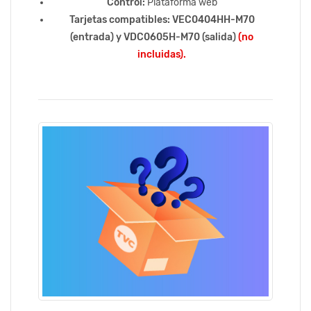
Control:
Plataforma web
Tarjetas compatibles: VEC0404HH-M70
(entrada) y VDC0605H-M70 (salida)
(no
incluidas).