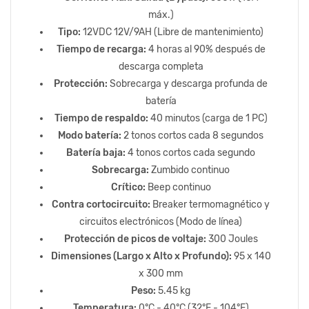
máx.)
Tipo:
12VDC 12V/9AH (Libre de mantenimiento)
Tiempo de recarga:
4 horas al 90% después de
descarga completa
Protección:
Sobrecarga y descarga profunda de
batería
Tiempo de respaldo:
40 minutos (carga de 1 PC)
Modo batería:
2 tonos cortos cada 8 segundos
Batería baja:
4 tonos cortos cada segundo
Sobrecarga:
Zumbido continuo
Crítico:
Beep continuo
Contra cortocircuito:
Breaker termomagnético y
circuitos electrónicos (Modo de línea)
Protección de picos de voltaje:
300 Joules
Dimensiones (Largo x Alto x Profundo):
95 x 140
x 300 mm
Peso:
5.45 kg
Temperatura:
0°C - 40°C (32°F - 104°F)