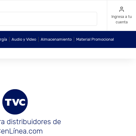
Ingresa a tu
cuenta
|
|
|
rgía
Audio y Video
Almacenamiento
Material Promocional
a distribuidores de
enLínea.com