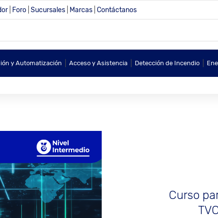
dor
|
Foro
|
Sucursales
|
Marcas
|
Contáctanos
|
|
|
sión y Automatización
Acceso y Asistencia
Detección de Incendio
Ene
Curso par
TVC