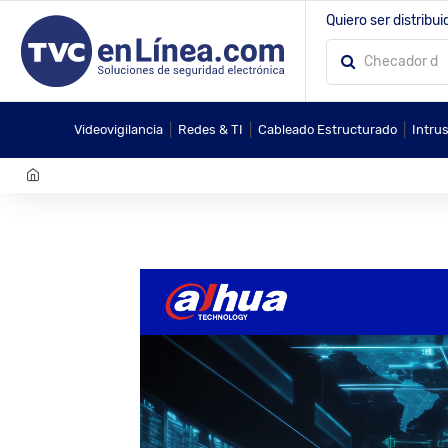
Quiero ser distribui
|
|
|
Videovigilancia
Redes & TI
Cableado Estructurado
Intru