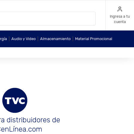
Ingresa a tu
cuenta
|
|
|
rgía
Audio y Video
Almacenamiento
Material Promocional
a distribuidores de
enLínea.com