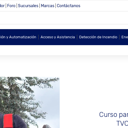
dor
|
Foro
|
Sucursales
|
Marcas
|
Contáctanos
|
|
|
sión y Automatización
Acceso y Asistencia
Detección de Incendio
Ene
Curso par
TVC