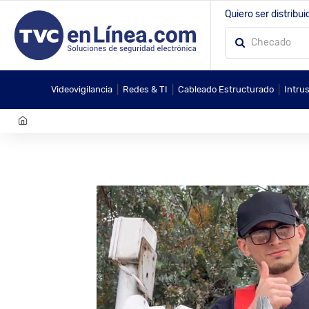
Quiero ser distribui
|
|
|
Videovigilancia
Redes & TI
Cableado Estructurado
Intru