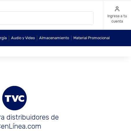
Ingresa a tu
cuenta
|
|
|
rgía
Audio y Video
Almacenamiento
Material Promocional
a distribuidores de
enLínea.com