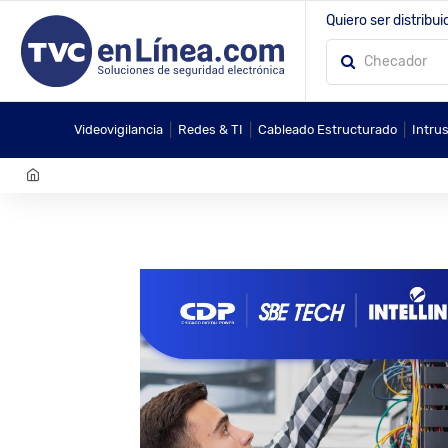
Quiero ser distribui
|
|
|
Videovigilancia
Redes & TI
Cableado Estructurado
Intru