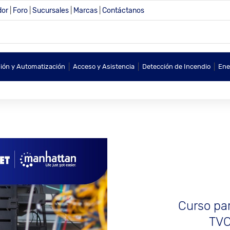
dor
|
Foro
|
Sucursales
|
Marcas
|
Contáctanos
|
|
|
sión y Automatización
Acceso y Asistencia
Detección de Incendio
Ene
Curso par
TVC