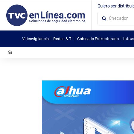
Quiero ser distribui
|
|
|
Videovigilancia
Redes & TI
Cableado Estructurado
Intru