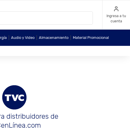
Ingresa a tu
cuenta
|
|
|
rgía
Audio y Video
Almacenamiento
Material Promocional
a distribuidores de
enLínea.com