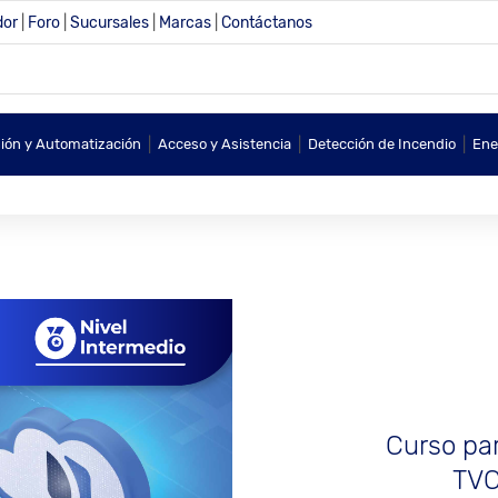
dor
|
Foro
|
Sucursales
|
Marcas
|
Contáctanos
|
|
|
sión y Automatización
Acceso y Asistencia
Detección de Incendio
Ene
Curso par
TVC