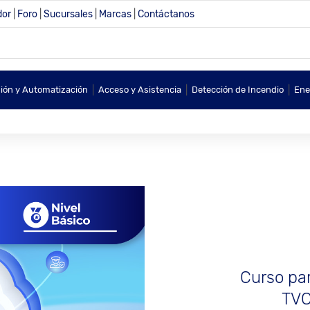
dor
|
Foro
|
Sucursales
|
Marcas
|
Contáctanos
|
|
|
sión y Automatización
Acceso y Asistencia
Detección de Incendio
Ene
Curso par
TVC