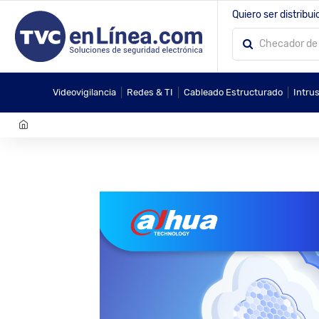
Quiero ser distribui
|
|
|
Videovigilancia
Redes & TI
Cableado Estructurado
Intru