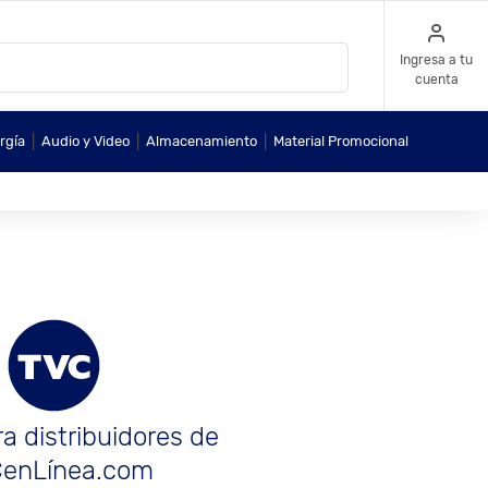
Ingresa a tu
cuenta
|
|
|
rgía
Audio y Video
Almacenamiento
Material Promocional
a distribuidores de
enLínea.com