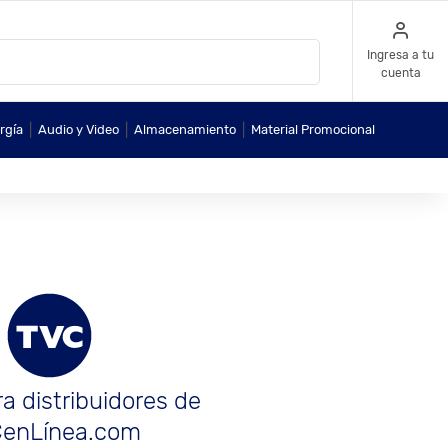
Ingresa a tu
cuenta
|
|
|
rgía
Audio y Video
Almacenamiento
Material Promocional
a distribuidores de
enLínea.com