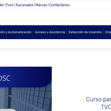
dor
|
Foro
|
Sucursales
|
Marcas
|
Contáctanos
|
|
|
sión y Automatización
Acceso y Asistencia
Detección de Incendio
Ene
Curso par
TVC