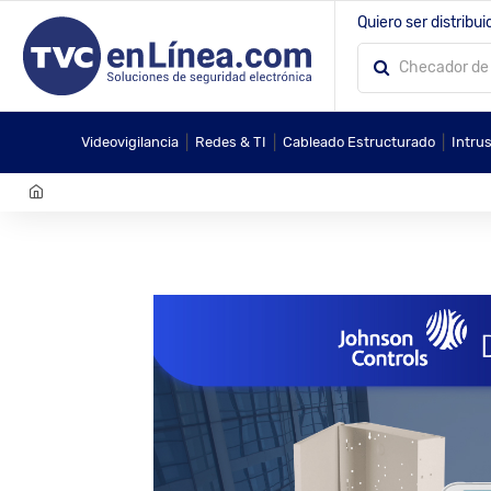
Quiero ser distribui
|
|
|
Videovigilancia
Redes & TI
Cableado Estructurado
Intru