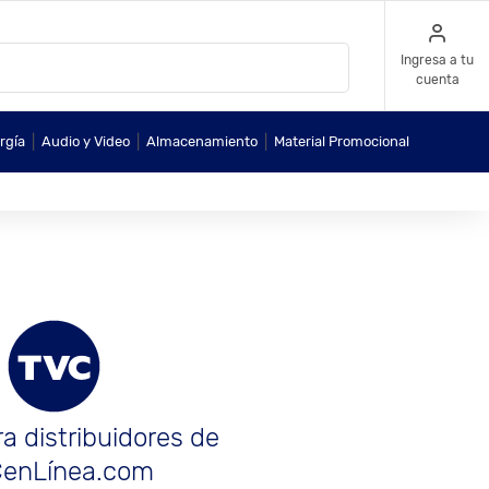
Ingresa a tu
cuenta
|
|
|
rgía
Audio y Video
Almacenamiento
Material Promocional
a distribuidores de
enLínea.com