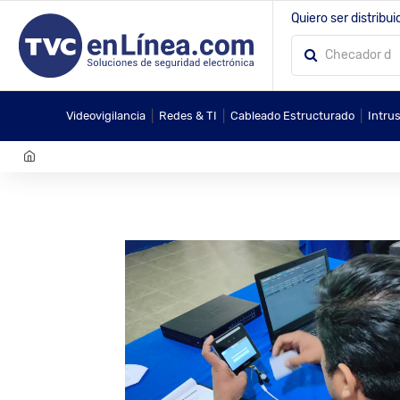
Quiero ser distribui
|
|
|
Videovigilancia
Redes & TI
Cableado Estructurado
Intru