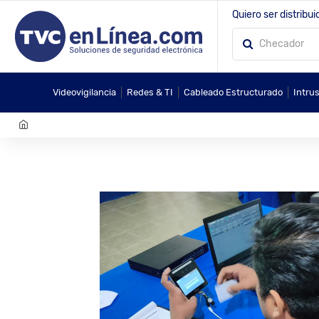
Quiero ser distribui
|
|
|
Videovigilancia
Redes & TI
Cableado Estructurado
Intru