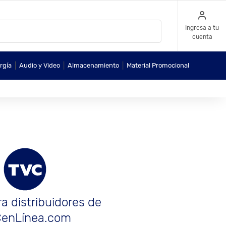
Ingresa a tu
cuenta
|
|
|
rgía
Audio y Video
Almacenamiento
Material Promocional
a distribuidores de
enLínea.com