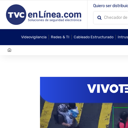
Quiero ser distribui
|
|
|
Videovigilancia
Redes & TI
Cableado Estructurado
Intru