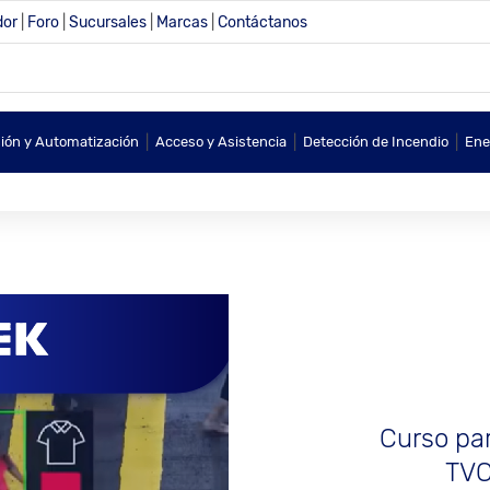
dor
|
Foro
|
Sucursales
|
Marcas
|
Contáctanos
|
|
|
sión y Automatización
Acceso y Asistencia
Detección de Incendio
Ene
Curso par
TVC