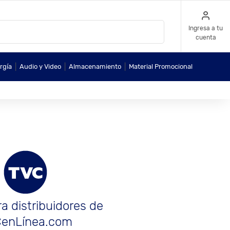
Ingresa a tu
cuenta
|
|
|
rgía
Audio y Video
Almacenamiento
Material Promocional
a distribuidores de
enLínea.com