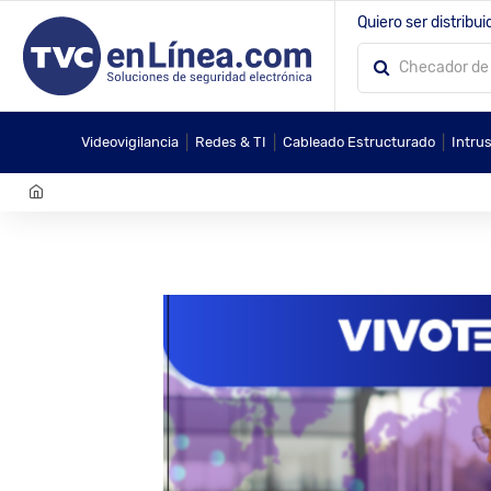
Quiero ser distribui
|
|
|
Videovigilancia
Redes & TI
Cableado Estructurado
Intru