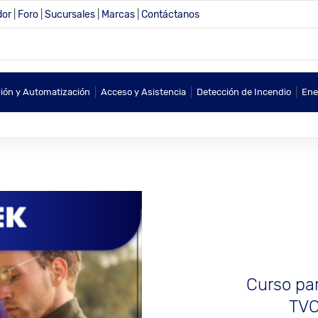
dor
|
Foro
|
Sucursales
|
Marcas
|
Contáctanos
|
|
|
sión y Automatización
Acceso y Asistencia
Detección de Incendio
Ene
Curso par
TVC