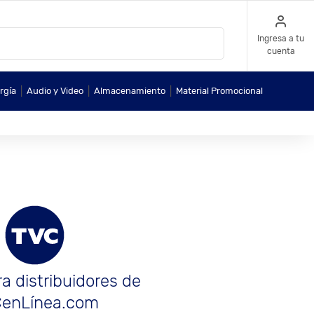
Ingresa a tu
cuenta
|
|
|
rgía
Audio y Video
Almacenamiento
Material Promocional
a distribuidores de
enLínea.com