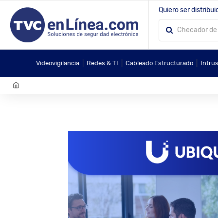
Quiero ser distribui
|
|
|
Videovigilancia
Redes & TI
Cableado Estructurado
Intru