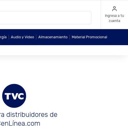
Ingresa a tu
cuenta
|
|
|
rgía
Audio y Video
Almacenamiento
Material Promocional
a distribuidores de
enLínea.com