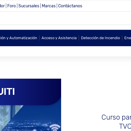
dor
|
Foro
|
Sucursales
|
Marcas
|
Contáctanos
|
|
|
sión y Automatización
Acceso y Asistencia
Detección de Incendio
Ene
Curso par
TVC