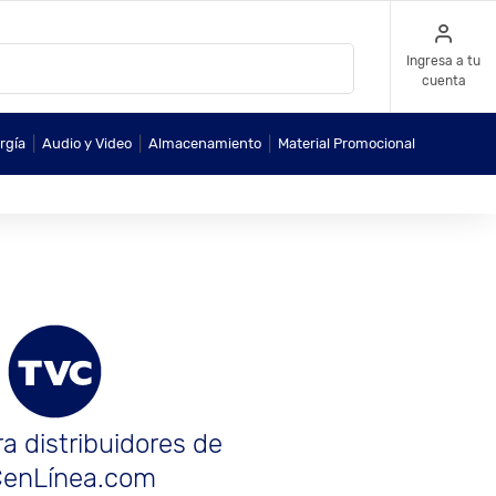
Ingresa a tu
cuenta
|
|
|
rgía
Audio y Video
Almacenamiento
Material Promocional
a distribuidores de
enLínea.com