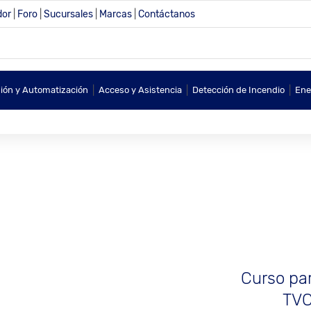
dor
|
Foro
|
Sucursales
|
Marcas
|
Contáctanos
|
|
|
sión y Automatización
Acceso y Asistencia
Detección de Incendio
Ene
Curso par
TVC