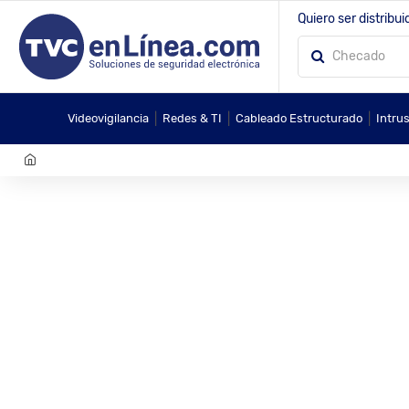
Quiero ser distribui
|
|
|
Videovigilancia
Redes & TI
Cableado Estructurado
Intru