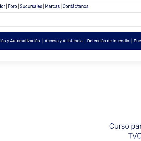
dor
|
Foro
|
Sucursales
|
Marcas
|
Contáctanos
|
|
|
sión y Automatización
Acceso y Asistencia
Detección de Incendio
Ene
Curso par
TVC