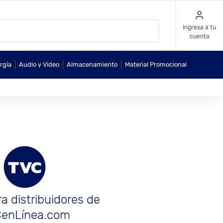
Ingresa a tu
cuenta
|
|
|
rgía
Audio y Video
Almacenamiento
Material Promocional
a distribuidores de
enLínea.com