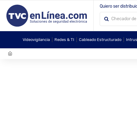
Quiero ser distribui
|
|
|
Videovigilancia
Redes & TI
Cableado Estructurado
Intru