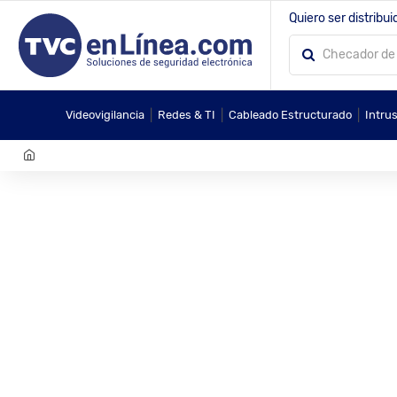
Quiero ser distribui
|
|
|
Videovigilancia
Redes & TI
Cableado Estructurado
Intru