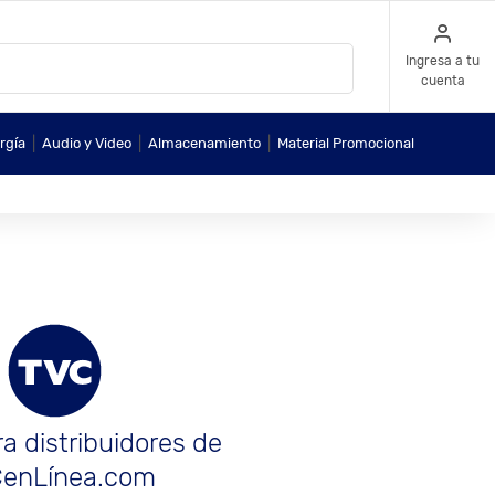
Ingresa a tu
cuenta
|
|
|
rgía
Audio y Video
Almacenamiento
Material Promocional
a distribuidores de
enLínea.com