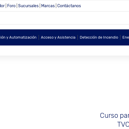
dor
|
Foro
|
Sucursales
|
Marcas
|
Contáctanos
|
|
|
sión y Automatización
Acceso y Asistencia
Detección de Incendio
Ene
Curso par
TVC