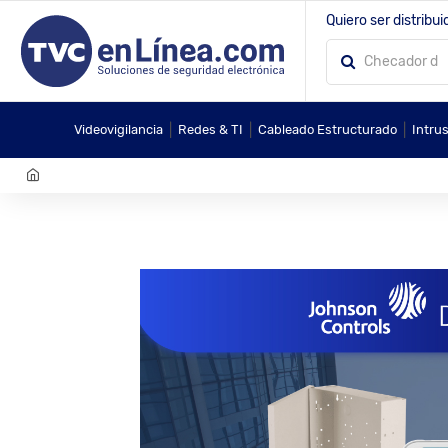
Quiero ser distribui
|
|
|
Videovigilancia
Redes & TI
Cableado Estructurado
Intru