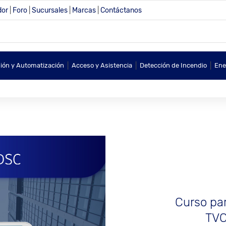
dor
|
Foro
|
Sucursales
|
Marcas
|
Contáctanos
|
|
|
sión y Automatización
Acceso y Asistencia
Detección de Incendio
Ene
Curso par
TVC