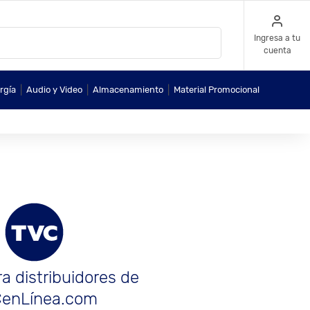
Ingresa a tu
cuenta
|
|
|
rgía
Audio y Video
Almacenamiento
Material Promocional
a distribuidores de
enLínea.com