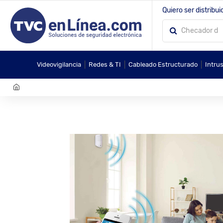
Quiero ser distribui
|
|
|
Videovigilancia
Redes & TI
Cableado Estructurado
Intru