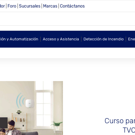
dor
|
Foro
|
Sucursales
|
Marcas
|
Contáctanos
|
|
|
sión y Automatización
Acceso y Asistencia
Detección de Incendio
Ene
Curso par
TVC