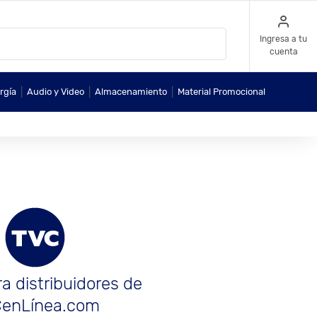
Ingresa a tu
cuenta
|
|
|
rgía
Audio y Video
Almacenamiento
Material Promocional
a distribuidores de
enLínea.com