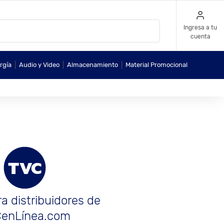
Ingresa a tu
cuenta
|
|
|
rgía
Audio y Video
Almacenamiento
Material Promocional
a distribuidores de
enLínea.com