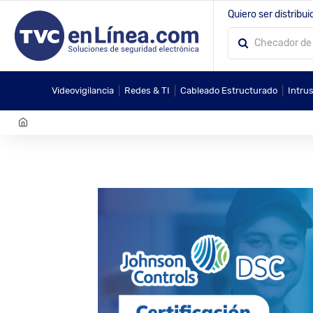
Quiero ser distribui
|
|
|
Videovigilancia
Redes & TI
Cableado Estructurado
Intru