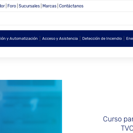
dor
|
Foro
|
Sucursales
|
Marcas
|
Contáctanos
|
|
|
sión y Automatización
Acceso y Asistencia
Detección de Incendio
Ene
Curso par
TVC