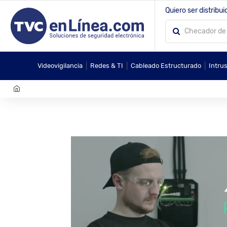
Quiero ser distribui
|
|
|
Videovigilancia
Redes & TI
Cableado Estructurado
Intru