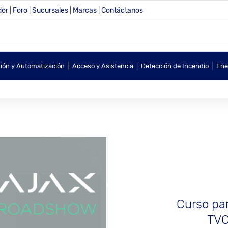
dor
|
Foro
|
Sucursales
|
Marcas
|
Contáctanos
|
|
|
sión y Automatización
Acceso y Asistencia
Detección de Incendio
Ene
Curso par
TVC