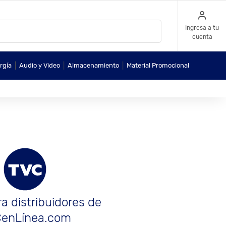
Ingresa a tu
cuenta
|
|
|
rgía
Audio y Video
Almacenamiento
Material Promocional
a distribuidores de
enLínea.com