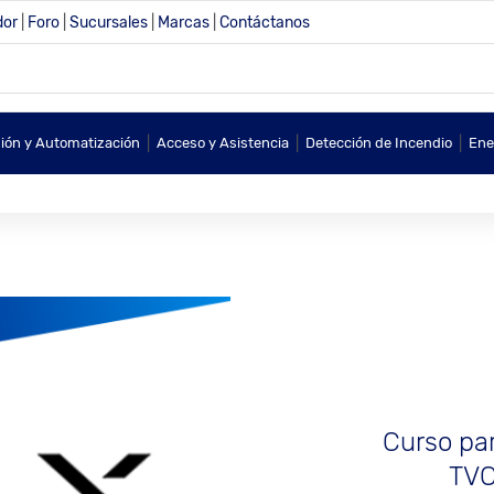
dor
|
Foro
|
Sucursales
|
Marcas
|
Contáctanos
|
|
|
sión y Automatización
Acceso y Asistencia
Detección de Incendio
Ene
Curso par
TVC