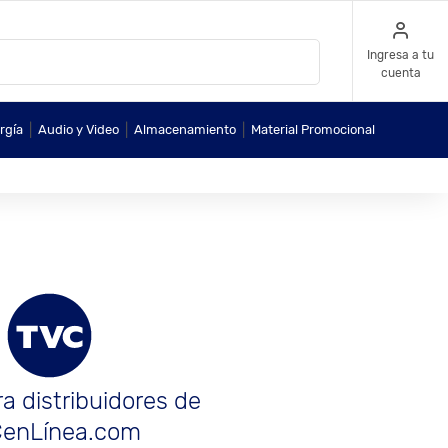
Ingresa a tu
cuenta
|
|
|
rgía
Audio y Video
Almacenamiento
Material Promocional
a distribuidores de
enLínea.com