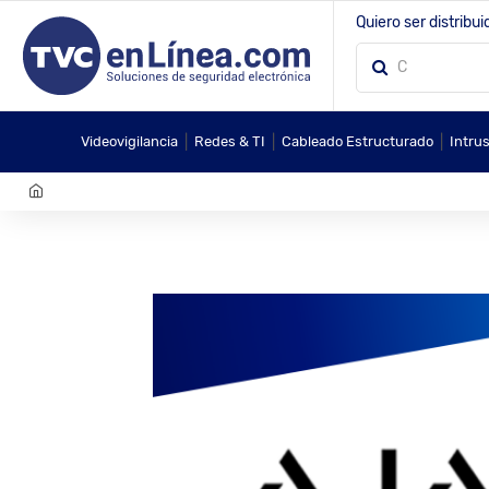
Quiero ser distribui
|
|
|
Videovigilancia
Redes & TI
Cableado Estructurado
Intru