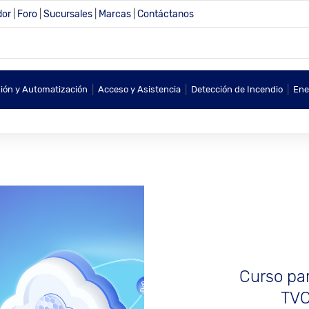
dor
|
Foro
|
Sucursales
|
Marcas
|
Contáctanos
|
|
|
sión y Automatización
Acceso y Asistencia
Detección de Incendio
Ene
Curso par
TVC