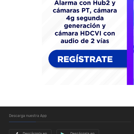
Descarga nuestra App
Descárgala en
Descárgala en