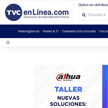
Quiero ser distribui
|
|
|
Videovigilancia
Redes & TI
Cableado Estructurado
Intru