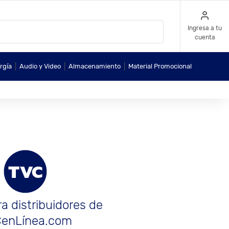
Ingresa a tu
cuenta
|
|
|
rgía
Audio y Video
Almacenamiento
Material Promocional
a distribuidores de
enLínea.com