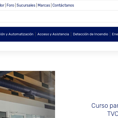
dor
|
Foro
|
Sucursales
|
Marcas
|
Contáctanos
|
|
|
sión y Automatización
Acceso y Asistencia
Detección de Incendio
Ene
Curso par
TVC