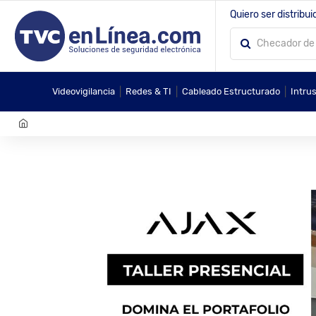
Quiero ser distribui
|
|
|
Videovigilancia
Redes & TI
Cableado Estructurado
Intru